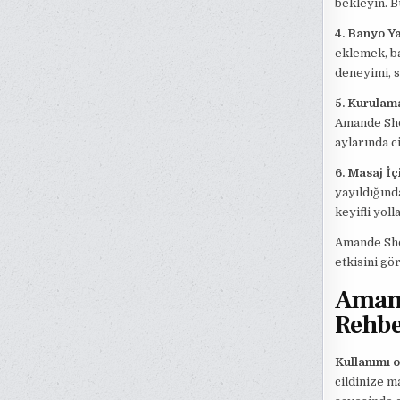
bekleyin. B
4. Banyo Y
eklemek, ba
deneyimi, s
5. Kurulam
Amande Show
aylarında c
6. Masaj İç
yayıldığınd
keyifli yoll
Amande Show
etkisini gö
Amand
Rehbe
Kullanımı o
cildinize m