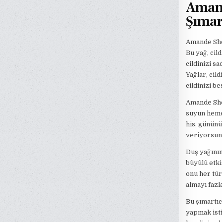
Amand
Şımar
Amande Show
Bu yağ, cil
cildinizi s
Yağlar, cil
cildinizi be
Amande Show
suyun heme
his, gününü
veriyorsun
Duş yağının
büyülü etki
onu her tür
almayı fazl
Bu şımartıc
yapmak ist