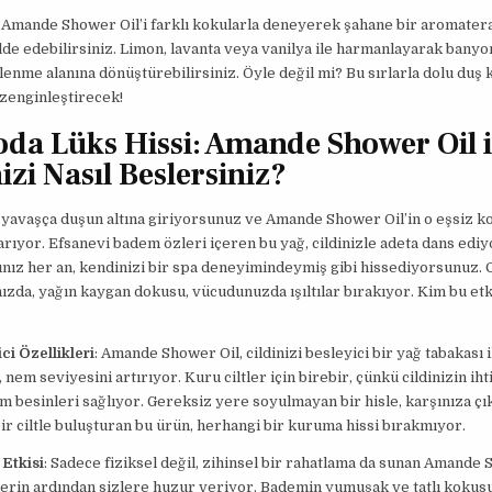
 Amande Shower Oil’i farklı kokularla deneyerek şahane bir aromater
de edebilirsiniz. Limon, lavanta veya vanilya ile harmanlayarak banyo
lenme alanına dönüştürebilirsiniz. Öyle değil mi? Bu sırlarla dolu duş k
zenginleştirecek!
da Lüks Hissi: Amande Shower Oil i
izi Nasıl Beslersiniz?
 yavaşça duşun altına giriyorsunuz ve Amande Shower Oil’in o eşsiz k
sarıyor. Efsanevi badem özleri içeren bu yağ, cildinizle adeta dans ediy
ınız her an, kendinizi bir spa deneyimindeymiş gibi hissediyorsunuz. C
ızda, yağın kaygan dokusu, vücudunuzda ışıltılar bırakıyor. Kim bu etki
?
ici Özellikleri
: Amande Shower Oil, cildinizi besleyici bir yağ tabakası i
 nem seviyesini artırıyor. Kuru ciltler için birebir, çünkü cildinizin iht
 besinleri sağlıyor. Gereksiz yere soyulmayan bir hisle, karşınıza çı
r ciltle buluşturan bu ürün, herhangi bir kuruma hissi bırakmıyor.
 Etkisi
: Sadece fiziksel değil, zihinsel bir rahatlama da sunan Amande 
lerin ardından sizlere huzur veriyor. Bademin yumuşak ve tatlı kokusu,