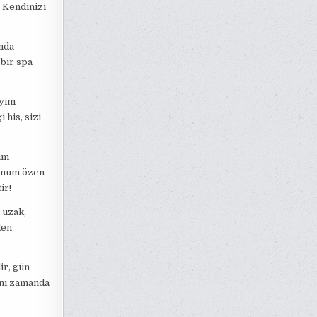
. Kendinizi
ında
 bir spa
eyim
 his, sizi
üm
simum özen
ir!
 uzak,
den
ir, gün
ynı zamanda