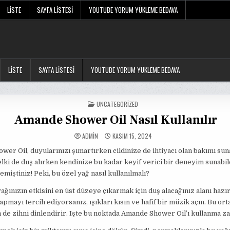
LISTE
SAYFA LISTESI
YOUTUBE YORUM YÜKLEME BEDAVA
LISTE
SAYFA LISTESI
YOUTUBE YORUM YÜKLEME BEDAVA
POSTED
UNCATEGORIZED
IN
Amande Shower Oil Nasıl Kullanılır
ADMIN
KASIM 15, 2024
er Oil, duyularınızı şımartırken cildinize de ihtiyacı olan bakımı sun
elki de duş alırken kendinize bu kadar keyif verici bir deneyim sunabil
miştiniz! Peki, bu özel yağ nasıl kullanılmalı?
yağınızın etkisini en üst düzeye çıkarmak için duş alacağınız alanı hazır
apmayı tercih ediyorsanız, ışıkları kısın ve hafif bir müzik açın. Bu or
de zihni dinlendirir. Işte bu noktada Amande Shower Oil’ı kullanma za