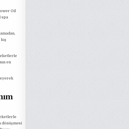
hower Oil
l spa
lamadan,
 kış
eketlerle
anın en
eneyerek
anım
eketlerle
ya dönüşmesi