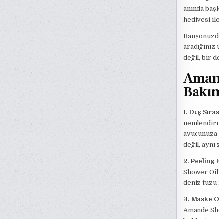
anında başk
hediyesi il
Banyonuzda 
aradığınız 
değil, bir 
Amand
Bakım
1. Duş Sıra
nemlendirme
avucunuza a
değil, aynı
2. Peeling E
Shower Oil’
deniz tuzu 
3. Maske O
Amande Show