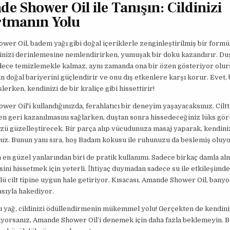
e Shower Oil ile Tanışın: Cildinizi
tmanın Yolu
er Oil, badem yağı gibi doğal içeriklerle zenginleştirilmiş bir formül
dinizi derinlemesine nemlendirirken, yumuşak bir doku kazandırır. Du
adece temizlemekle kalmaz, aynı zamanda ona bir özen gösteriyor olu
din doğal bariyerini güçlendirir ve onu dış etkenlere karşı korur. Evet,
slerken, kendinizi de bir kraliçe gibi hissettirir!
er Oil'i kullandığınızda, ferahlatıcı bir deneyim yaşayacaksınız. Cilt
n geri kazanılmasını sağlarken, duştan sonra hissedeceğiniz lüks gö
zü güzelleştirecek. Bir parça alıp vücudunuza masaj yaparak, kendini
uz. Bunun yanı sıra, hoş Badam kokusu ile ruhunuzu da beslemiş oluy
 en güzel yanlarından biri de pratik kullanımı. Sadece birkaç damla al
sini hissetmek için yeterli. İhtiyaç duymadan sadece su ile etkileşimd
lü cilt tipine uygun hale getiriyor. Kısacası, Amande Shower Oil, bany
asıyla hakediyor.
ı yağ, cildinizi ödüllendirmenin mükemmel yolu! Gerçekten de kendiniz
iyorsanız, Amande Shower Oil’i denemek için daha fazla beklemeyin. B