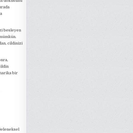
ğın dokusunu
burada
la
zi besleyen
z mümkün.
an, cildinizi
onra,
ildin
harika bir
Geleneksel