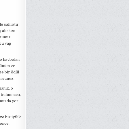
e sahiptir.
ş alırken
rsunuz.
 bu yağ
te kaybolan
rünüm ve
ze bir ödül
orsunuz.
manız, o
e bulunması,
onuzda yer
e bir iyilik
ence,