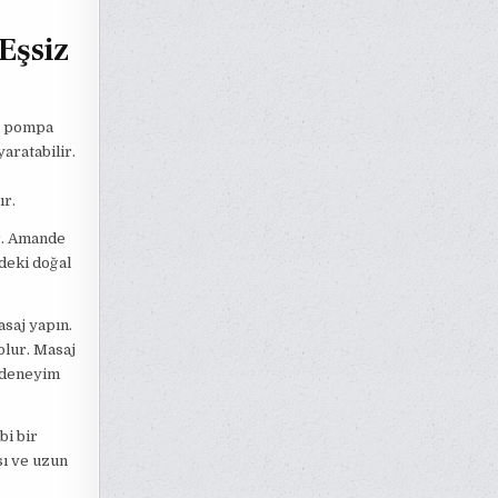
Eşsiz
ki pompa
yaratabilir.
ır.
ir. Amande
zdeki doğal
asaj yapın.
olur. Masaj
r deneyim
bi bir
sı ve uzun