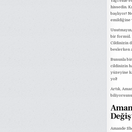
Yağı elde e
hissedin. K
başlıyor! N
emildiğine 
Unutmayın, 
bir formül.
Cildinizin 
beslerken a
Bununla bir
cildinizin 
yüzeyine ka
yol!
Artık, Aman
biliyorsunu
Amand
Değiş
Amande Sho