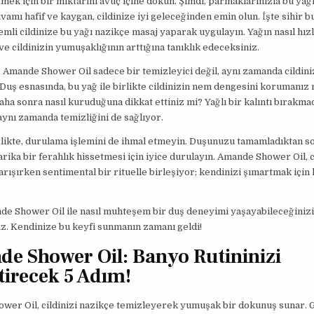
tmek için bir miktarını avuç içine dökün. Şimdi, parmaklarınızla bu ya
ıvamı hafif ve kaygan, cildinize iyi geleceğinden emin olun. İşte sihir 
emli cildinize bu yağı nazikçe masaj yaparak uygulayın. Yağın nasıl hız
ve cildinizin yumuşaklığının arttığına tanıklık edeceksiniz.
Amande Shower Oil sadece bir temizleyici değil, aynı zamanda cildini
 Duş esnasında, bu yağ ile birlikte cildinizin nem dengesini korumanı
daha sonra nasıl kuruduğuna dikkat ettiniz mi? Yağlı bir kalıntı bırakmad
ynı zamanda temizliğini de sağlıyor.
likte, durulama işlemini de ihmal etmeyin. Duşunuzu tamamladıktan s
harika bir ferahlık hissetmesi için iyice durulayın. Amande Shower Oil, c
rışırken sentimental bir rituelle birleşiyor; kendinizi şımartmak için 
de Shower Oil ile nasıl muhteşem bir duş deneyimi yaşayabileceğinizi
z. Kendinize bu keyfi sunmanın zamanı geldi!
e Shower Oil: Banyo Rutininizi
tirecek 5 Adım!
wer Oil, cildinizi nazikçe temizleyerek yumuşak bir dokunuş sunar. 