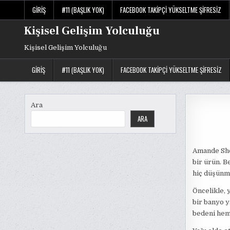
Skip
GIRIŞ
#11 (BAŞLIK YOK)
FACEBOOK TAKIPÇI YÜKSELTME ŞIFRESIZ
to
content
Kişisel Gelişim Yolculuğu
Kişisel Gelişim Yolculuğu
GIRIŞ
#11 (BAŞLIK YOK)
FACEBOOK TAKIPÇI YÜKSELTME ŞIFRESIZ
Ara
ARA
Amande Show
bir ürün. B
hiç düşünme
Öncelikle, 
bir banyo y
bedeni hem 