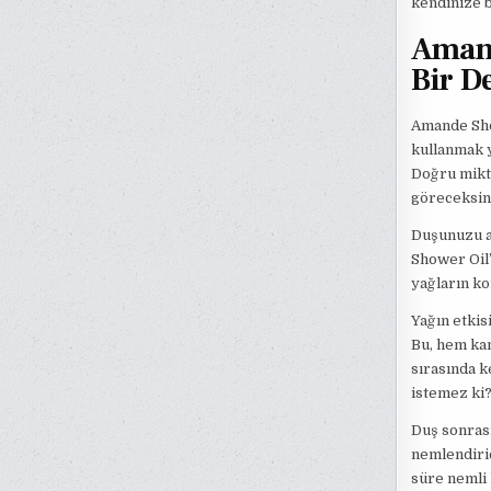
kendinize b
Amand
Bir D
Amande Sho
kullanmak y
Doğru mikta
göreceksini
Duşunuzu al
Shower Oil’i
yağların ko
Yağın etkis
Bu, hem kan
sırasında k
istemez ki
Duş sonrası
nemlendiric
süre nemli 