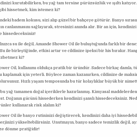
ldinizi kurutabilirken, bu yağ tam tersine pürüzsüzlük ve ışıltı katıyor
ibi hissetmek, kim istemez ki?
indeki badem kokusu, sizi alıp güzel bir bahçeye götürür. Banyo sıras
n canlanmasını sağlayarak, stresinizi anında alır. Bir an için, kendinizi
 hissedeceksiniz!
nızca su ile değil, Amande Shower Oil ile buluştuğunda farklı bir den
Su ile birleştiğinde, etkisi artar ve cildinize ipeksi bir his bırakır. Hangi
ezbetmez ki?
er Oil, kullanımı oldukça pratik bir üründür. Sadece birkaç damla, t
 kaplamak için yeterli. Böylece zaman kazanırken, cildinize de mak
lursunuz. Hızlı yaşam temposunda bu tür kolaylıklar büyük bir nimett
 bu yağ tamamen doğal içeriklerle hazırlanmış. Kimyasal maddelerden
ost. Doğanın gücünü hissederken kendinizi şanslı hissedeceksiniz. Ne
ünler kullanarak risk alalım ki?
er Oil ile banyo rutininizi değiştirerek, kendinizi daha iyi hissedebil
rjinizi yükseltebilirsiniz. Unutmayın, banyo sadece temizlik değil, a
ze dönme pratiğidir!