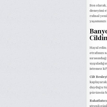
Son olarak,
deneyimi el
ruhsal yeni
yaşamınızı 
Banyo
Cildin
Hayal edin;
etrafınızı 
sırasındaığ
uyguladığın
istemez ki
Cilt Besley
kaplayarak,
duyduğu tüm
pürüzsüz bi
Rahatlatıcı
stresli gün