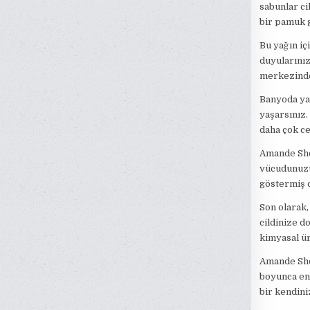
sabunlar ci
bir pamuk g
Bu yağın iç
duyularınızı
merkezinde
Banyoda yal
yaşarsınız. 
daha çok c
Amande Show
vücudunuzu
göstermiş o
Son olarak,
cildinize d
kimyasal ür
Amande Show
boyunca ene
bir kendini