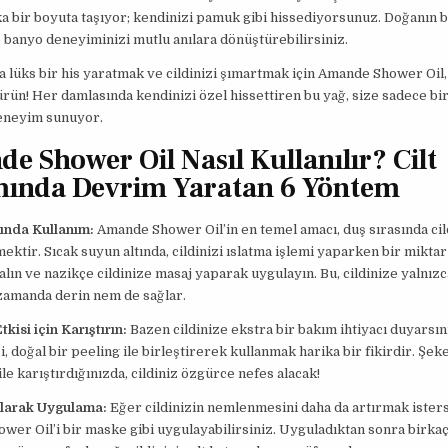
a bir boyuta taşıyor; kendinizi pamuk gibi hissediyorsunuz. Doğanın b
e banyo deneyiminizi mutlu anılara dönüştürebilirsiniz.
lüks bir his yaratmak ve cildinizi şımartmak için Amande Shower Oil,
ürün! Her damlasında kendinizi özel hissettiren bu yağ, size sadece bi
deneyim sunuyor.
e Shower Oil Nasıl Kullanılır? Cilt
ında Devrim Yaratan 6 Yöntem
sında Kullanım:
Amande Shower Oil’in en temel amacı, duş sırasında cil
ktir. Sıcak suyun altında, cildinizi ıslatma işlemi yaparken bir miktar
lın ve nazikçe cildinize masaj yaparak uygulayın. Bu, cildinize yalnızc
 zamanda derin nem de sağlar.
tkisi için Karıştırın:
Bazen cildinize ekstra bir bakım ihtiyacı duyarsı
i, doğal bir peeling ile birleştirerek kullanmak harika bir fikirdir. Şek
ile karıştırdığınızda, cildiniz özgürce nefes alacak!
larak Uygulama:
Eğer cildinizin nemlenmesini daha da artırmak isters
er Oil’i bir maske gibi uygulayabilirsiniz. Uyguladıktan sonra birka