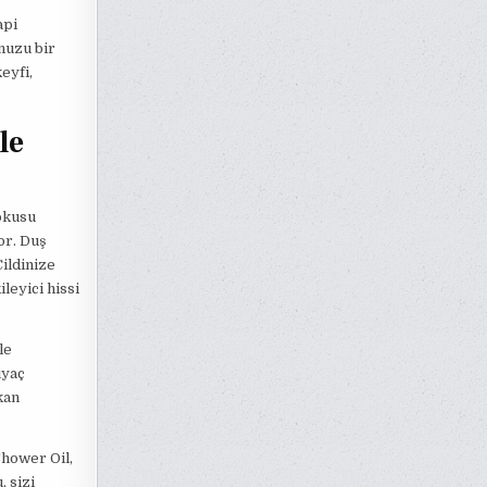
api
nuzu bir
eyfi,
le
okusu
or. Duş
ildinize
leyici hissi
le
iyaç
kan
Shower Oil,
 sizi