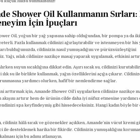
u küçük lüksü sunmalısınız!
e Shower Oil Kullanmanın Sırları: 
eneyim İçin İpuçları
wer Oil, yoğun bir yağ yapısına sahip olduğundan, bir pompa ya da i
eterli. Fazla kullanmak cildinizi ağırlaştırabilir ve istenmeyen bir his 
rı bulduğunuzda, cildinizin nasıl yumuşadığını ve pürüzsüzleştiğini
z. Yağı, ıslak cildinize nazikçe masaj yaparak uygulamak, etkisini artır
ırken suyun sıcaklığına dikkat edin. Aşırı sıcak su, cildinizi kurutabil
 ılık su ile birlikte kullanmak, yağın özelliklerini açığa çıkarır. Cildini
runmasına yardımcı olurken, hafif bir nemlendirme sağlar.
ini arttırmak için, Amande Shower Oil’i uygularken cildinize nazikçe m
 akışını artırır hem de ürünün cilde daha iyi nüfuz etmesine yardımcı 
endinizi spa keyfindeymiş gibi hissedeceksiniz. Hangi kadın böyle bi
?
, cildiniz hâlâ sıcak ve gözenekler açıkken, Amande’nin vücut kremi gi
i ile desteklemek harika bir fikirdir. Cildinizin yumuşaklığını koruma
kalması için bu adımı atlamayın.