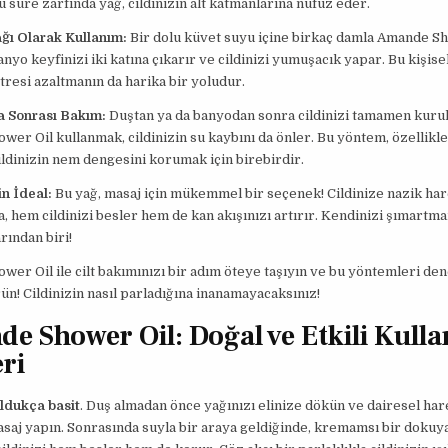
u süre zarfında yağ, cildinizin alt katmanlarına nüfuz eder.
ağı Olarak Kullanım:
Bir dolu küvet suyu içine birkaç damla Amande S
nyo keyfinizi iki katına çıkarır ve cildinizi yumuşacık yapar. Bu kişise
tresi azaltmanın da harika bir yoludur.
a Sonrası Bakım:
Duştan ya da banyodan sonra cildinizi tamamen kuru
er Oil kullanmak, cildinizin su kaybını da önler. Bu yöntem, özellikle
ildinizin nem dengesini korumak için birebirdir.
in İdeal:
Bu yağ, masaj için mükemmel bir seçenek! Cildinize nazik har
a, hem cildinizi besler hem de kan akışınızı artırır. Kendinizi şımartm
arından biri!
er Oil ile cilt bakımınızı bir adım öteye taşıyın ve bu yöntemleri d
rün! Cildinizin nasıl parladığına inanamayacaksınız!
e Shower Oil: Doğal ve Etkili Kull
ri
ldukça basit
. Duş almadan önce yağınızı elinize dökün ve dairesel har
asaj yapın. Sonrasında suyla bir araya geldiğinde, kremamsı bir doku