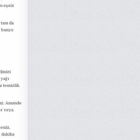
u eşsiz
 tam da
r banyo
dinizi
 yağı
a temizlik
nız. Amande
er veya
eniz,
ç dakika