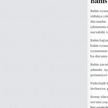
Bahis 
Bahis oynam
oldukça yıkı
durumdur. 
çıkmasına n
sarsabilir 
Bahis bağım
bahis oyna
oynamanın g
bu durumu n
Bahis zarar
adımdır. Aş
potansiyel 
Psikolojik 
izolasyon, 
Sonuç olara
sorunu yaş
her şeyin 