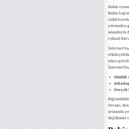
Bahis oynam
Bahis bağım
ciddi bozul
yüzünden
umuduyla d
ruhsal duru
İnternet ba
etkileyebil
sıkça görül
İnternet bağ
Günlük 
Arkadaş
Gerçek 
Bağımlılıkl
Terapi, des
arasında ye
değilsiniz v