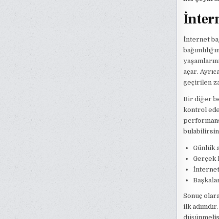
İntern
İnternet ba
bağımlılığı
yaşamlarını
açar. Ayrıc
geçirilen z
Bir diğer be
kontrol ede
performansı
bulabilirsin
Günlük a
Gerçek h
İnternet
Başkalar
Sonuç olara
ilk adımdır
düşünmelisi