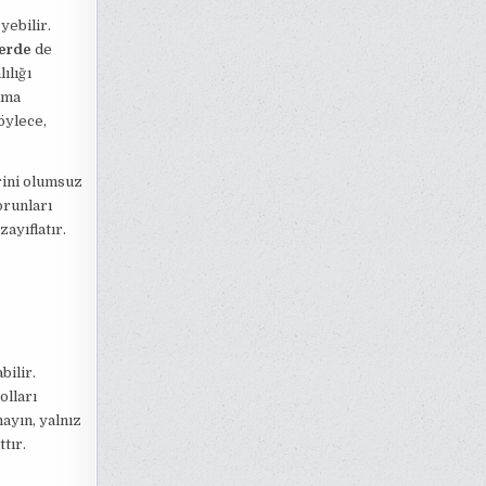
yebilir.
lerde
de
ılığı
nma
öylece,
erini olumsuz
orunları
ayıflatır.
bilir.
olları
ayın, yalnız
tır.