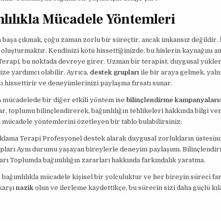
lılıkla Mücadele Yöntemleri
a başa çıkmak, çoğu zaman zorlu bir süreçtir, ancak imkansız değildir. 
oluşturmaktır. Kendinizi kötü hissettiğinizde, bu hislerin kaynağını 
Terapi, bu noktada devreye girer. Uzman bir terapist, duygusal yükler
ize yardımcı olabilir. Ayrıca,
destek grupları
ile bir araya gelmek, yaln
ı hissettirir ve deneyimlerinizi paylaşma fırsatı sunar.
a mücadelede bir diğer etkili yöntem ise
bilinçlendirme kampanyaları
, toplumu bilinçlendirerek, bağımlılığın tehlikeleri hakkında bilgi ver
a mücadele yöntemlerini özetleyen bir tablo bulabilirsiniz:
klama Terapi Profesyonel destek alarak duygusal zorlukların üstesin
pları Aynı durumu yaşayan bireylerle deneyim paylaşımı. Bilinçlendi
ı Toplumda bağımlılığın zararları hakkında farkındalık yaratma.
bağımlılıkla mücadele kişisel bir yolculuktur ve her bireyin süreci far
karşı
nazik
olun ve ilerleme kaydettikçe, bu sürecin sizi daha güçlü kıl