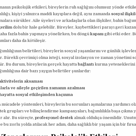
anın psikolojik etkileri, bireylerin ruh sağlığını olumsuz yönde etkile
lılığı, kişiyi yalnızca maddi kayıplara değil, aynı zamanda
sosyal ilişki
malara sürükler. Aile üyeleri ve arkadaşlarla olan ilişkiler, bahis bağıml
gerilim
dolu bir hale gelebilir. Bireyler, kaybettikleri parayı geri kaza
aha fazla bahis yapmaya yönelirken, bu döngü
kapanı
gibi etki eder. B
mları daha da kötüleşir.
ğımlılığının belirtileri, bireylerin sosyal yaşamlarını ve günlük işlevl
ir. Sürekli çevrimiçi olma isteği, sosyal izolasyon ve zaman yönetimi s
ür. Bu durum, bireylerin gerçek hayatta
bağlantı
kurma yeteneklerini z
ımlılığına dair bazı yaygın belirtiler şunlardır:
aktivitelerin aksaması
larla ve aileyle geçirilen zamanın azalması
hayatta sosyal etkileşimden kaçınma
a mücadele yöntemleri, bireylerin bu sorunları aşmalarına yardımcı ola
tek grupları ve bilinçlendirme kampanyaları, bağımlılıkla başa çıkma y
r alır. Bu süreçte,
profesyonel destek
almak oldukça önemlidir. Unutm
e bu zorlu yolda atılacak her adım, daha sağlıklı bir yaşam için bir fırsat