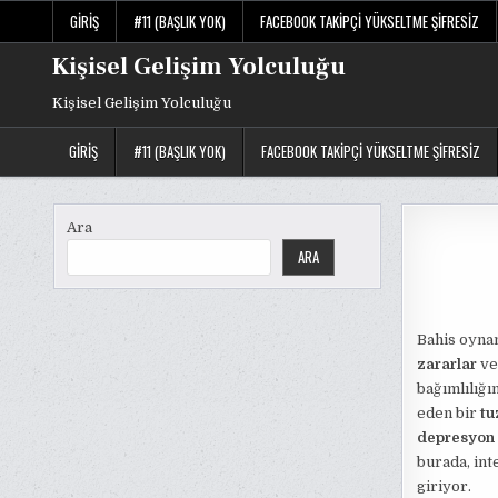
Skip
GIRIŞ
#11 (BAŞLIK YOK)
FACEBOOK TAKIPÇI YÜKSELTME ŞIFRESIZ
to
content
Kişisel Gelişim Yolculuğu
Kişisel Gelişim Yolculuğu
GIRIŞ
#11 (BAŞLIK YOK)
FACEBOOK TAKIPÇI YÜKSELTME ŞIFRESIZ
Ara
ARA
Bahis oynam
zararlar
ve 
bağımlılığı
eden bir
tu
depresyon
burada, int
giriyor.