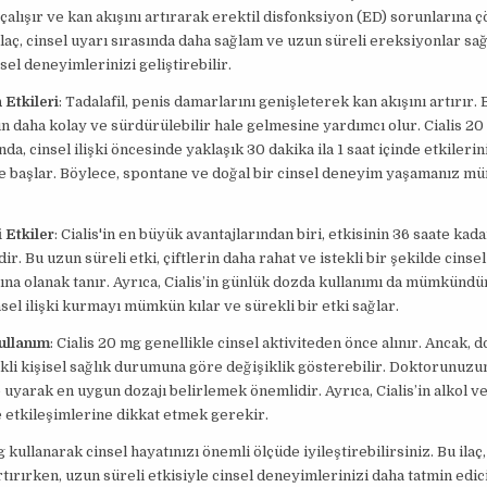
le çalışır ve kan akışını artırarak erektil disfonksiyon (ED) sorunlarına
 ilaç, cinsel uyarı sırasında daha sağlam ve uzun süreli ereksiyonlar sağ
sel deneyimlerinizi geliştirebilir.
 Etkileri
: Tadalafil, penis damarlarını genişleterek kan akışını artırır. 
 daha kolay ve sürdürülebilir hale gelmesine yardımcı olur. Cialis 2
nda, cinsel ilişki öncesinde yaklaşık 30 dakika ila 1 saat içinde etkilerin
 başlar. Böylece, spontane ve doğal bir cinsel deneyim yaşamanız m
 Etkiler
: Cialis'in en büyük avantajlarından biri, etkisinin 36 saate ka
r. Bu uzun süreli etki, çiftlerin daha rahat ve istekli bir şekilde cinse
na olanak tanır. Ayrıca, Cialis’in günlük dozda kullanımı da mümkündür
nsel ilişki kurmayı mümkün kılar ve sürekli bir etki sağlar.
ullanım
: Cialis 20 mg genellikle cinsel aktiviteden önce alınır. Ancak, d
kli kişisel sağlık durumuna göre değişiklik gösterebilir. Doktorunuzu
 uyarak en uygun dozajı belirlemek önemlidir. Ayrıca, Cialis’in alkol v
 etkileşimlerine dikkat etmek gerekir.
g kullanarak cinsel hayatınızı önemli ölçüde iyileştirebilirsiniz. Bu ila
artırırken, uzun süreli etkisiyle cinsel deneyimlerinizi daha tatmin edic