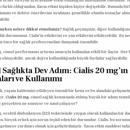
is'in her bireyde aynı şekilde etkili olmadığını unutmamak önemlidir. 
 farklı olduğundan, ilacın etkisi kişiden kişiye değişebilir. Bununla birl
lanımı ve doktor önerilerine uyulması, genellikle olumlu sonuçlar alm
bilir.
anırken nelere dikkat etmelisiniz?
Sağlık geçmişiniz, diğer kullandığını
ık durumunuz, Cialis'in etkilerini ve yan etkilerini etkileyebilir. Bu ned
n önce bir sağlık profesyoneline danışmak önemlidir.
, cinsel performansı artırma amacıyla kullanılan etkili bir ilaçtır. Her 
 olmayabilir, ancak doğru kullanıldığında büyük faydalar sağlayabilir.
l Sağlıkta Dev Adım: Cialis 20 mg’ın
ları ve Kullanımı
ık, yaşam kalitemizi etkileyen önemli bir konu ve bu alandaki gelişmel
yor.
Cialis 20 mg
, cinsel sağlık konusunda atılmış büyük bir adımı temsil
aç gerçekten ne sunuyor ve nasıl çalışıyor?
, erektil disfonksiyon (ED) tedavisinde yaygın olarak kullanılan bir ilaç
n, birçok erkek için sorun teşkil eden bir durumdur. Cialis, bu sorunu
gelmeye yardımcı olmak için geliştirilmiştir. İlacın etkin maddesi tadal