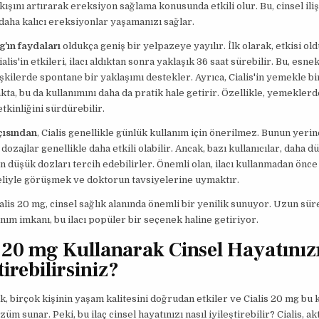
kışını artırarak ereksiyon sağlama konusunda etkili olur. Bu, cinsel iliş
 daha kalıcı ereksiyonlar yaşamanızı sağlar.
g'ın faydaları
oldukça geniş bir yelpazeye yayılır. İlk olarak, etkisi o
ialis'in etkileri, ilacı aldıktan sonra yaklaşık 36 saat sürebilir. Bu, esne
işkilerde spontane bir yaklaşımı destekler. Ayrıca, Cialis'in yemekle bir
a, bu da kullanımını daha da pratik hale getirir. Özellikle, yemekler
etkinliğini sürdürebilir.
çısından
, Cialis genellikle günlük kullanım için önerilmez. Bunun yerine
dozajlar genellikle daha etkili olabilir. Ancak, bazı kullanıcılar, daha dü
in düşük dozları tercih edebilirler. Önemli olan, ilacı kullanmadan önce 
liyle görüşmek ve doktorun tavsiyelerine uymaktır.
ialis 20 mg, cinsel sağlık alanında önemli bir yenilik sunuyor. Uzun süre
nım imkanı, bu ilacı popüler bir seçenek haline getiriyor.
s 20 mg Kullanarak Cinsel Hayatınızı
tirebilirsiniz?
ık, birçok kişinin yaşam kalitesini doğrudan etkiler ve Cialis 20 mg bu
özüm sunar. Peki, bu ilaç cinsel hayatınızı nasıl iyileştirebilir? Cialis, a