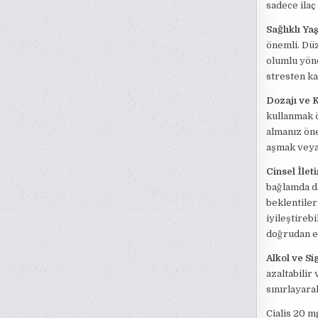
sadece ilaç
Sağlıklı Y
önemli. Dü
olumlu yönd
stresten ka
Dozajı ve K
kullanmak ö
almanız öner
aşmak veya 
Cinsel İlet
bağlamda da
beklentiler
iyileştireb
doğrudan et
Alkol ve Si
azaltabilir
sınırlayara
Cialis 20 m