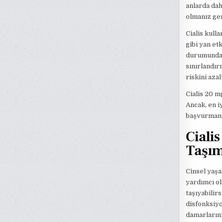
anlarda dah
olmanız ger
Cialis kulla
gibi yan etk
durumunda d
sınırlandır
riskini azal
Cialis 20 m
Ancak, en i
başvurmanı
Ciali
Taşım
Cinsel yaşa
yardımcı ol
taşıyabilirs
disfonksiyo
damarlarını