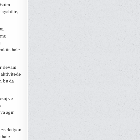
 çözüm
layabilir,
Bu,
0 mg
i
ümkün hale
dar devam
l aktivitede
, bu da
ozaj ve
n
eya ağır
ç, ereksiyon
i hale