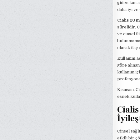
giden kan a
daha iyi ve
Cialis 20 m
sürelidir. C
ve cinsel il
bulunmamakt
olarak ilaç 
Kullanım a
göre alınan 
kullanım iç
profesyone
Kısacası, C
esnek kulla
Ciali
İyileş
Cinsel sağl
etkili bir ç