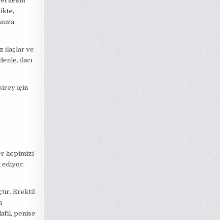
Herkesin
ikte,
anıza
z ilaçlar ve
enle, ilacı
birey için
er hepimizi
 ediyor.
tır. Erektil
n
afil, penise