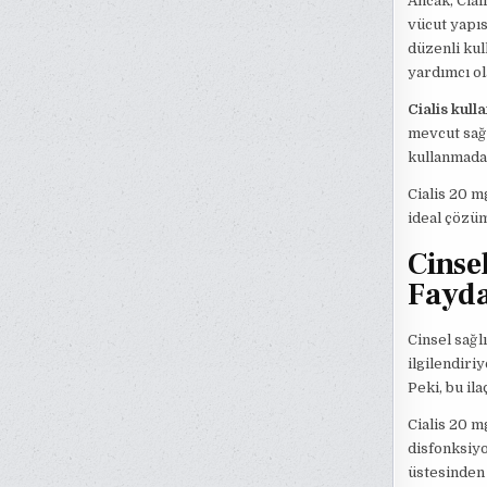
Ancak, Cial
vücut yapısı
düzenli kul
yardımcı ola
Cialis kull
mevcut sağl
kullanmada
Cialis 20 mg
ideal çözüm
Cinse
Fayda
Cinsel sağl
ilgilendiri
Peki, bu il
Cialis 20 mg
disfonksiyo
üstesinden 