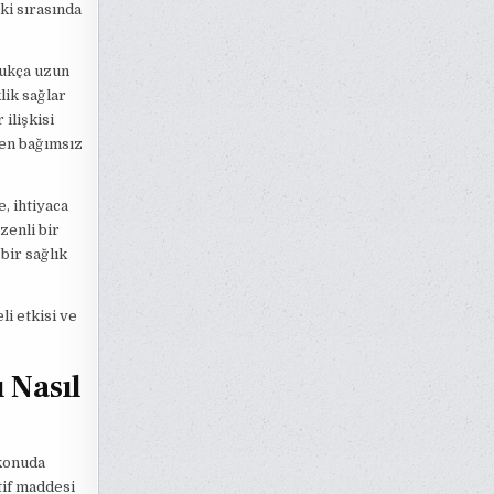
ki sırasında
ldukça uzun
klik sağlar
 ilişkisi
den bağımsız
, ihtiyaca
zenli bir
bir sağlık
li etkisi ve
 Nasıl
 konuda
ktif maddesi