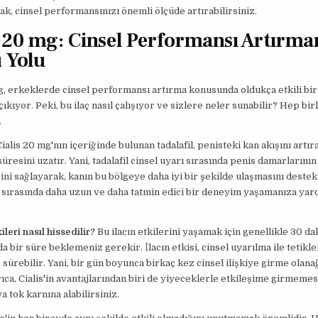
k, cinsel performansınızı önemli ölçüde artırabilirsiniz.
s 20 mg: Cinsel Performansı Artırma
 Yolu
g, erkeklerde cinsel performansı artırma konusunda oldukça etkili bi
ıkıyor. Peki, bu ilaç nasıl çalışıyor ve sizlere neler sunabilir? Hep bir
.
Cialis 20 mg'nın içeriğinde bulunan tadalafil, penisteki kan akışını artır
üresini uzatır. Yani, tadalafil cinsel uyarı sırasında penis damarlarının
ni sağlayarak, kanın bu bölgeye daha iyi bir şekilde ulaşmasını destekl
ki sırasında daha uzun ve daha tatmin edici bir deneyim yaşamanıza yar
kileri nasıl hissedilir?
Bu ilacın etkilerini yaşamak için genellikle 30 dak
da bir süre beklemeniz gerekir. İlacın etkisi, cinsel uyarılma ile tetikle
 sürebilir. Yani, bir gün boyunca birkaç kez cinsel ilişkiye girme olana
yrıca, Cialis'in avantajlarından biri de yiyeceklerle etkileşime girmemesi
a tok karnına alabilirsiniz.