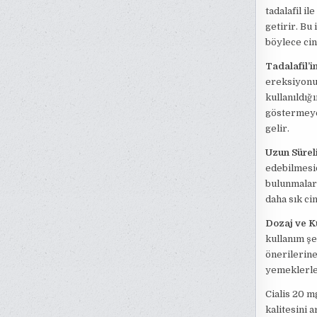
tadalafil i
getirir. Bu
böylece cin
Tadalafil’in
ereksiyonun
kullanıldığı
göstermeye
gelir.
Uzun Süreli
edebilmesidi
bulunmaları
daha sık ci
Dozaj ve K
kullanım şe
önerilerine
yemeklerle
Cialis 20 m
kalitesini 