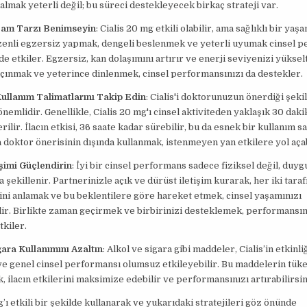
 almak yeterli değil; bu süreci destekleyecek birkaç strateji var.
aşam Tarzı Benimseyin
: Cialis 20 mg etkili olabilir, ama sağlıklı bir yaş
zenli egzersiz yapmak, dengeli beslenmek ve yeterli uyumak cinsel 
e etkiler. Egzersiz, kan dolaşımını artırır ve enerji seviyenizi yükselt
çınmak ve yeterince dinlenmek, cinsel performansınızı da destekler.
ullanım Talimatlarını Takip Edin
: Cialis'i doktorunuzun önerdiği şeki
nemlidir. Genellikle, Cialis 20 mg'ı cinsel aktiviteden yaklaşık 30 dak
ilir. İlacın etkisi, 36 saate kadar sürebilir, bu da esnek bir kullanım s
doktor önerisinin dışında kullanmak, istenmeyen yan etkilere yol açab
işimi Güçlendirin
: İyi bir cinsel performans sadece fiziksel değil, duyg
 şekillenir. Partnerinizle açık ve dürüst iletişim kurarak, her iki taraf
ini anlamak ve bu beklentilere göre hareket etmek, cinsel yaşamınızı
ilir. Birlikte zaman geçirmek ve birbirinizi desteklemek, performansın
kiler.
gara Kullanımını Azaltın
: Alkol ve sigara gibi maddeler, Cialis’in etkinli
 ve genel cinsel performansı olumsuz etkileyebilir. Bu maddelerin tüke
k, ilacın etkilerini maksimize edebilir ve performansınızı artırabilirsin
g’ı etkili bir şekilde kullanarak ve yukarıdaki stratejileri göz önünde