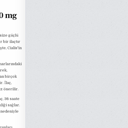
20 mg
size güçlü
 bir ilaçtır
te, Cialis'in
amarlarındaki
erek,
yan birçok
. İlaç,
z önerilir.
ç, 36 saate
liği sağlar.
i nedeniyle
orunları