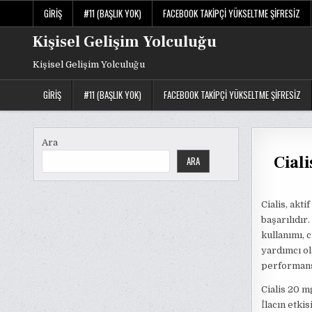
Skip
GIRIŞ
#11 (BAŞLIK YOK)
FACEBOOK TAKIPÇI YÜKSELTME ŞIFRESIZ
to
content
Kişisel Gelişim Yolculuğu
Kişisel Gelişim Yolculuğu
GIRIŞ
#11 (BAŞLIK YOK)
FACEBOOK TAKIPÇI YÜKSELTME ŞIFRESIZ
Ara
Ciali
ARA
Cialis, akti
başarılıdır.
kullanımı, 
yardımcı ola
performansı
Cialis 20 m
İlacın etki