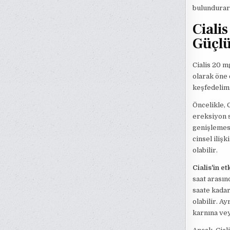
bulundurara
Ciali
Güçlü
Cialis 20 m
olarak öne ç
keşfedelim
Öncelikle, 
ereksiyon s
genişlemesi
cinsel iliş
olabilir.
Cialis'in et
saat arasın
saate kadar
olabilir. A
karnına vey