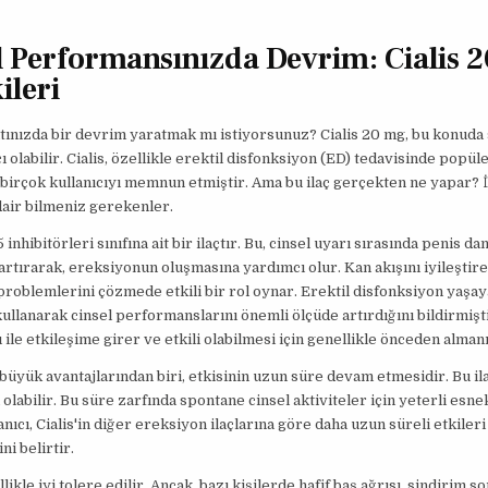
l Performansınızda Devrim: Cialis 
ileri
tınızda bir devrim yaratmak mı istiyorsunuz? Cialis 20 mg, bu konuda 
 olabilir. Cialis, özellikle erektil disfonksiyon (ED) tedavisinde popüler
, birçok kullanıcıyı memnun etmiştir. Ama bu ilaç gerçekten ne yapar? İş
dair bilmeniz gerekenler.
 inhibitörleri sınıfına ait bir ilaçtır. Bu, cinsel uyarı sırasında penis d
 artırarak, ereksiyonun oluşmasına yardımcı olur. Kan akışını iyileştir
roblemlerini çözmede etkili bir rol oynar. Erektil disfonksiyon yaşa
 kullanarak cinsel performanslarını önemli ölçüde artırdığını bildirmiştir
 ile etkileşime girer ve etkili olabilmesi için genellikle önceden almanı
n büyük avantajlarından biri, etkisinin uzun süre devam etmesidir. Bu ila
 olabilir. Bu süre zarfında spontane cinsel aktiviteler için yeterli esnek
anıcı, Cialis'in diğer ereksiyon ilaçlarına göre daha uzun süreli etkiler
ini belirtir.
llikle iyi tolere edilir. Ancak, bazı kişilerde hafif baş ağrısı, sindirim s