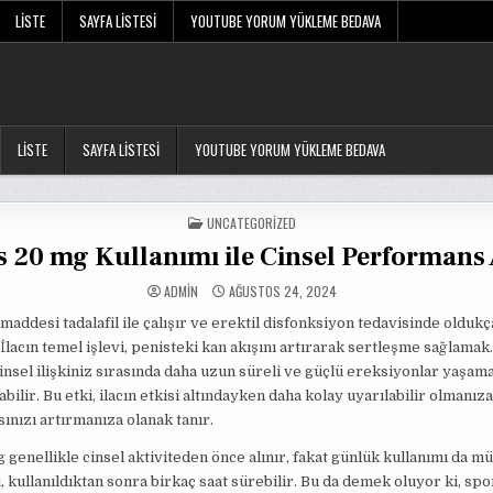
LISTE
SAYFA LISTESI
YOUTUBE YORUM YÜKLEME BEDAVA
LISTE
SAYFA LISTESI
YOUTUBE YORUM YÜKLEME BEDAVA
POSTED
UNCATEGORIZED
IN
s 20 mg Kullanımı ile Cinsel Performans 
ADMIN
AĞUSTOS 24, 2024
f maddesi tadalafil ile çalışır ve erektil disfonksiyon tedavisinde oldukç
 İlacın temel işlevi, penisteki kan akışını artırarak sertleşme sağlamak. 
cinsel ilişkiniz sırasında daha uzun süreli ve güçlü ereksiyonlar yaşam
bilir. Bu etki, ilacın etkisi altındayken daha kolay uyarılabilir olmanız
nızı artırmanıza olanak tanır.
g genellikle cinsel aktiviteden önce alınır, fakat günlük kullanımı da 
si, kullanıldıktan sonra birkaç saat sürebilir. Bu da demek oluyor ki, sp