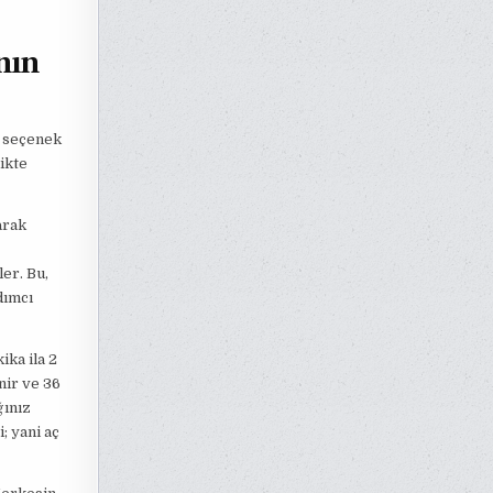
nın
r seçenek
likte
arak
er. Bu,
dımcı
ika ila 2
nir ve 36
ğınız
; yani aç