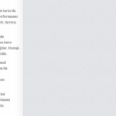
am tarzı da
performansı
ir. Ayrıca,
lde
ika önce
ağlar. Dozajı
ilir.
usal
ın da
ızı
ğini
timini
iz.