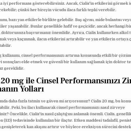
a iyi performans gösterebilirsiniz. Ancak, Cialis'in etkilerini görmek iç
ekebilir; çünkü her bireyin vücudu ilaca farklı tepki verebilir.
nımı, bazı yan etkilerle birlikte gelebilir. Baş ağrısı, mide bulantısı veya
iler yaşanabilir. Bunlar genellikle hafif ve geçicidir, ancak herhangi bi
oktorunuza başvurmanız önemlidir. Ayrıca, Cialis kullanırken alkol 
mak veya kaçınmak, ilacın etkilerini artırabilir ve yan etkilerin ortaya
tabilir.
g kullanımı, cinsel performansınızı artırma konusunda etkili bir çözüm
yi sonuçları elde etmek ve güvenli bir kullanım sağlamak için doktor t
z gereklidir.
s 20 mg ile Cinsel Performansınızı Z
anın Yolları
mda daha fazla tatmin ve güven mi arıyorsunuz? Cialis 20 mg, bu konu
abilir. Peki, bu ilacı kullanarak cinsel performansınızı nasıl zirveye
iniz? Öncelikle, Cialis'in nasıl çalıştığını anlamak önemli. Cialis, genelli
n (ED) tedavisinde kullanılan bir ilaçtır. Etken maddesi tadalafil, penis
 genişleterek kan akışını artırır ve böylece ereksiyon sürecini destek