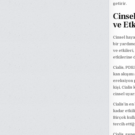
getirir.
Cinse
ve Etk
Cinsel haya
bir yardımcı
ve etkileri
etkilerine 
Cialis, PDE5
kan akışını
ereksiyon p
kişi, Cialis
cinsel uyarı
Cialis’in e
kadar etkili
Birçok kull
tercih ettiğ
Cialis, gene