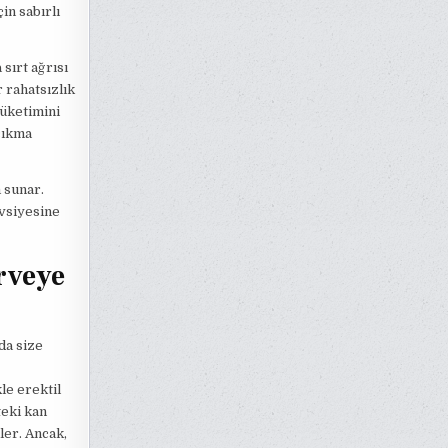
in sabırlı
 sırt ağrısı
r rahatsızlık
tüketimini
 çıkma
 sunar.
avsiyesine
irveye
da size
kle erektil
teki kan
ler. Ancak,