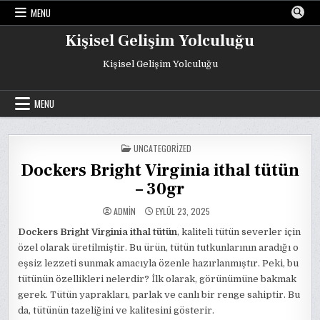
Skip
MENU
to
content
Kişisel Gelişim Yolculuğu
Kişisel Gelişim Yolculuğu
MENU
POSTED
UNCATEGORIZED
IN
Dockers Bright Virginia ithal tütün
– 30gr
ADMIN
EYLÜL 23, 2025
Dockers Bright Virginia ithal tütün
, kaliteli tütün severler için
özel olarak üretilmiştir. Bu ürün, tütün tutkunlarının aradığı o
eşsiz lezzeti sunmak amacıyla özenle hazırlanmıştır. Peki, bu
tütünün özellikleri nelerdir? İlk olarak, görünümüne bakmak
gerek. Tütün yaprakları, parlak ve canlı bir renge sahiptir. Bu
da, tütünün tazeliğini ve kalitesini gösterir.