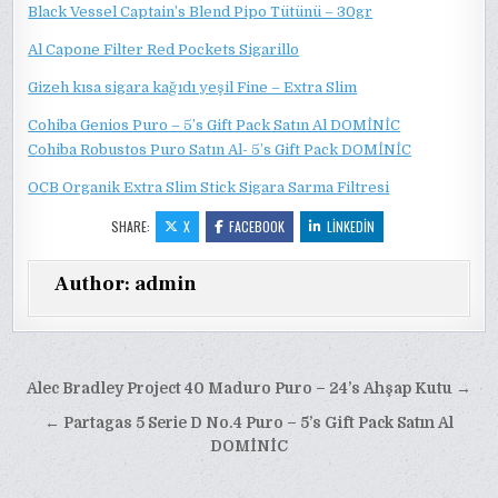
Black Vessel Captain’s Blend Pipo Tütünü – 30gr
Al Capone Filter Red Pockets Sigarillo
Gizeh kısa sigara kağıdı yeşil Fine – Extra Slim
Cohiba Genios Puro – 5’s Gift Pack Satın Al DOMİNİC
Cohiba Robustos Puro Satın Al- 5’s Gift Pack DOMİNİC
OCB Organik Extra Slim Stick Sigara Sarma Filtresi
SHARE:
X
FACEBOOK
LINKEDIN
Author:
admin
Yazı
Alec Bradley Project 40 Maduro Puro – 24’s Ahşap Kutu →
gezinmesi
← Partagas 5 Serie D No.4 Puro – 5’s Gift Pack Satın Al
DOMİNİC