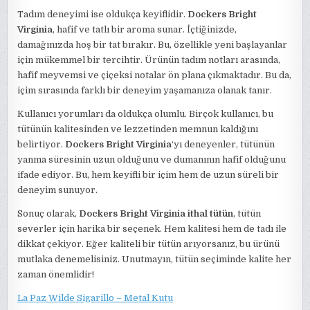
Tadım deneyimi ise oldukça keyiflidir.
Dockers Bright
Virginia
, hafif ve tatlı bir aroma sunar. İçtiğinizde,
damağınızda hoş bir tat bırakır. Bu, özellikle yeni başlayanlar
için mükemmel bir tercihtir. Ürünün tadım notları arasında,
hafif meyvemsi ve çiçeksi notalar ön plana çıkmaktadır. Bu da,
içim sırasında farklı bir deneyim yaşamanıza olanak tanır.
Kullanıcı yorumları da oldukça olumlu. Birçok kullanıcı, bu
tütünün kalitesinden ve lezzetinden memnun kaldığını
belirtiyor.
Dockers Bright Virginia
‘yı deneyenler, tütünün
yanma süresinin uzun olduğunu ve dumanının hafif olduğunu
ifade ediyor. Bu, hem keyifli bir içim hem de uzun süreli bir
deneyim sunuyor.
Sonuç olarak,
Dockers Bright Virginia ithal tütün
, tütün
severler için harika bir seçenek. Hem kalitesi hem de tadı ile
dikkat çekiyor. Eğer kaliteli bir tütün arıyorsanız, bu ürünü
mutlaka denemelisiniz. Unutmayın, tütün seçiminde kalite her
zaman önemlidir!
La Paz Wilde Sigarillo – Metal Kutu