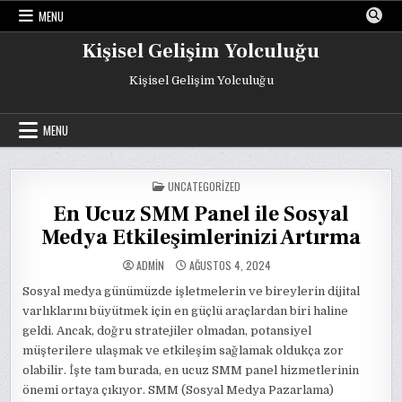
Skip
MENU
to
content
Kişisel Gelişim Yolculuğu
Kişisel Gelişim Yolculuğu
MENU
POSTED
UNCATEGORIZED
IN
En Ucuz SMM Panel ile Sosyal
Medya Etkileşimlerinizi Artırma
ADMIN
AĞUSTOS 4, 2024
Sosyal medya günümüzde işletmelerin ve bireylerin dijital
varlıklarını büyütmek için en güçlü araçlardan biri haline
geldi. Ancak, doğru stratejiler olmadan, potansiyel
müşterilere ulaşmak ve etkileşim sağlamak oldukça zor
olabilir. İşte tam burada, en ucuz SMM panel hizmetlerinin
önemi ortaya çıkıyor. SMM (Sosyal Medya Pazarlama)