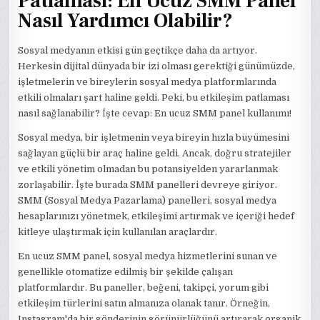
Patlaması: En Ucuz SMM Panel
Nasıl Yardımcı Olabilir?
Sosyal medyanın etkisi gün geçtikçe daha da artıyor.
Herkesin dijital dünyada bir izi olması gerektiği günümüzde,
işletmelerin ve bireylerin sosyal medya platformlarında
etkili olmaları şart haline geldi. Peki, bu etkileşim patlaması
nasıl sağlanabilir? İşte cevap: En ucuz SMM panel kullanımı!
Sosyal medya, bir işletmenin veya bireyin hızla büyümesini
sağlayan güçlü bir araç haline geldi. Ancak, doğru stratejiler
ve etkili yönetim olmadan bu potansiyelden yararlanmak
zorlaşabilir. İşte burada SMM panelleri devreye giriyor.
SMM (Sosyal Medya Pazarlama) panelleri, sosyal medya
hesaplarınızı yönetmek, etkileşimi artırmak ve içeriği hedef
kitleye ulaştırmak için kullanılan araçlardır.
En ucuz SMM panel, sosyal medya hizmetlerini sunan ve
genellikle otomatize edilmiş bir şekilde çalışan
platformlardır. Bu paneller, beğeni, takipçi, yorum gibi
etkileşim türlerini satın almanıza olanak tanır. Örneğin,
Instagram'da bir gönderinin görünürlüğünü artırarak organik