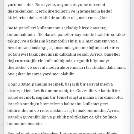
yardımcı olur. Bu sayede, organik büyüme sürecini
desteklerken, içerik üreticilerin ve işletmelerin hedef
kitlelerine daha etkili bir şekilde ulaşmalarını sağlar.
SMM panelleri kullanmanın sağladığı birçok avantaj
bulunmaktadır. İlk olarak, paneller sayesinde hızlı bir şekilde
takipçi ve etkileşim kazanabilirsiniz. Bu, markanızın veya
hesabınızın başlangıç aşamasında görünürlüğünü artırır ve
potansiyel takipçilerinizin dikkatini çeker. Ayrıca, paneller
doğru stratejilerle kullanıldığında, organik büyümeyi
destekler ve sosyal medya algoritmaları tarafından daha fazla
öne çıkarılmanıza yardımcı olabilir.
Doğru SMM panelini seçmek, başarılı bir sosyal medya
stratejisi için kritik öneme sahiptir. Güvenilir ve kaliteli bir
panel seçmek, sağlam bir temel oluşturmanıza yardımcı olur.
Panelin sunduğu hizmetlerin kalitesini, kullanıcı geri
bildirimlerini ve referansları araştırmak önemlidir. Ayrıca,
panelin güvenilirliği ve gizlilik politikaları da göz önünde
bulundurulmalıdır.
Sosyal medya platformları, botlar veya otomatize edilmiş