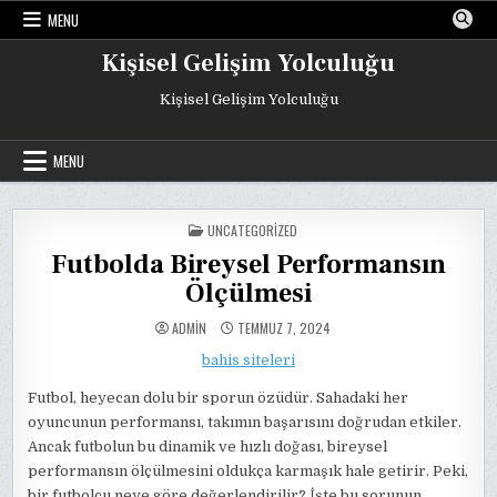
Skip
MENU
to
content
Kişisel Gelişim Yolculuğu
Kişisel Gelişim Yolculuğu
MENU
POSTED
UNCATEGORIZED
IN
Futbolda Bireysel Performansın
Ölçülmesi
ADMIN
TEMMUZ 7, 2024
bahis siteleri
Futbol, heyecan dolu bir sporun özüdür. Sahadaki her
oyuncunun performansı, takımın başarısını doğrudan etkiler.
Ancak futbolun bu dinamik ve hızlı doğası, bireysel
performansın ölçülmesini oldukça karmaşık hale getirir. Peki,
bir futbolcu neye göre değerlendirilir? İşte bu sorunun