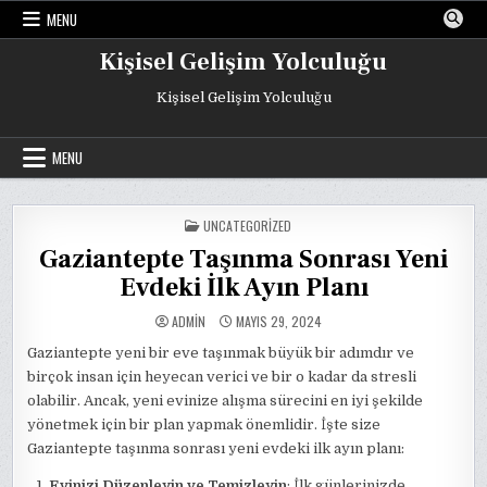
Skip
MENU
to
content
Kişisel Gelişim Yolculuğu
Kişisel Gelişim Yolculuğu
MENU
POSTED
UNCATEGORIZED
IN
Gaziantepte Taşınma Sonrası Yeni
Evdeki İlk Ayın Planı
ADMIN
MAYIS 29, 2024
Gaziantepte yeni bir eve taşınmak büyük bir adımdır ve
birçok insan için heyecan verici ve bir o kadar da stresli
olabilir. Ancak, yeni evinize alışma sürecini en iyi şekilde
yönetmek için bir plan yapmak önemlidir. İşte size
Gaziantepte taşınma sonrası yeni evdeki ilk ayın planı:
Evinizi Düzenleyin ve Temizleyin
: İlk günlerinizde