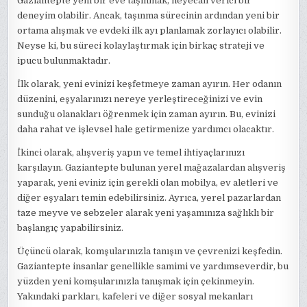
Gaziantepte yeni bir eve taşınmak, heyecan verici bir
deneyim olabilir. Ancak, taşınma sürecinin ardından yeni bir
ortama alışmak ve evdeki ilk ayı planlamak zorlayıcı olabilir.
Neyse ki, bu süreci kolaylaştırmak için birkaç strateji ve
ipucu bulunmaktadır.
İlk olarak, yeni evinizi keşfetmeye zaman ayırın. Her odanın
düzenini, eşyalarınızı nereye yerleştireceğinizi ve evin
sunduğu olanakları öğrenmek için zaman ayırın. Bu, evinizi
daha rahat ve işlevsel hale getirmenize yardımcı olacaktır.
İkinci olarak, alışveriş yapın ve temel ihtiyaçlarınızı
karşılayın. Gaziantepte bulunan yerel mağazalardan alışveriş
yaparak, yeni eviniz için gerekli olan mobilya, ev aletleri ve
diğer eşyaları temin edebilirsiniz. Ayrıca, yerel pazarlardan
taze meyve ve sebzeler alarak yeni yaşamınıza sağlıklı bir
başlangıç yapabilirsiniz.
Üçüncü olarak, komşularınızla tanışın ve çevrenizi keşfedin.
Gaziantepte insanlar genellikle samimi ve yardımseverdir, bu
yüzden yeni komşularınızla tanışmak için çekinmeyin.
Yakındaki parkları, kafeleri ve diğer sosyal mekanları