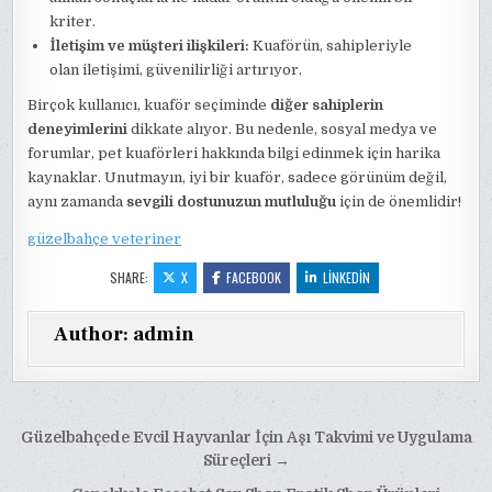
kriter.
İletişim ve müşteri ilişkileri:
Kuaförün, sahipleriyle
olan iletişimi, güvenilirliği artırıyor.
Birçok kullanıcı, kuaför seçiminde
diğer sahiplerin
deneyimlerini
dikkate alıyor. Bu nedenle, sosyal medya ve
forumlar, pet kuaförleri hakkında bilgi edinmek için harika
kaynaklar. Unutmayın, iyi bir kuaför, sadece görünüm değil,
aynı zamanda
sevgili dostunuzun mutluluğu
için de önemlidir!
güzelbahçe veteriner
SHARE:
X
FACEBOOK
LINKEDIN
Author:
admin
Yazı
Güzelbahçede Evcil Hayvanlar İçin Aşı Takvimi ve Uygulama
gezinmesi
Süreçleri →