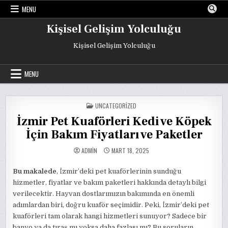
Skip
MENU
to
content
Kişisel Gelişim Yolculuğu
Kişisel Gelişim Yolculuğu
MENU
POSTED
UNCATEGORIZED
IN
İzmir Pet Kuaförleri Kedi ve Köpek
İçin Bakım Fiyatları ve Paketler
ADMIN
MART 18, 2025
Bu makalede
, İzmir’deki pet kuaförlerinin sunduğu
hizmetler, fiyatlar ve bakım paketleri hakkında detaylı bilgi
verilecektir. Hayvan dostlarımızın bakımında en önemli
adımlardan biri, doğru kuaför seçimidir. Peki, İzmir’deki pet
kuaförleri tam olarak hangi hizmetleri sunuyor? Sadece bir
banyo ya da tıraş mı yoksa daha fazlası mı? Bu soruların