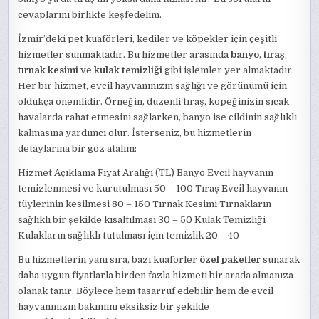
cevaplarını birlikte keşfedelim.
İzmir’deki pet kuaförleri, kediler ve köpekler için çeşitli
hizmetler sunmaktadır. Bu hizmetler arasında
banyo
,
tıraş
,
tırnak kesimi
ve
kulak temizliği
gibi işlemler yer almaktadır.
Her bir hizmet, evcil hayvanınızın sağlığı ve görünümü için
oldukça önemlidir. Örneğin, düzenli tıraş, köpeğinizin sıcak
havalarda rahat etmesini sağlarken, banyo ise cildinin sağlıklı
kalmasına yardımcı olur. İsterseniz, bu hizmetlerin
detaylarına bir göz atalım:
Hizmet Açıklama Fiyat Aralığı (TL) Banyo Evcil hayvanın
temizlenmesi ve kurutulması 50 – 100 Tıraş Evcil hayvanın
tüylerinin kesilmesi 80 – 150 Tırnak Kesimi Tırnakların
sağlıklı bir şekilde kısaltılması 30 – 50 Kulak Temizliği
Kulakların sağlıklı tutulması için temizlik 20 – 40
Bu hizmetlerin yanı sıra, bazı kuaförler
özel paketler
sunarak
daha uygun fiyatlarla birden fazla hizmeti bir arada almanıza
olanak tanır. Böylece hem tasarruf edebilir hem de evcil
hayvanınızın bakımını eksiksiz bir şekilde