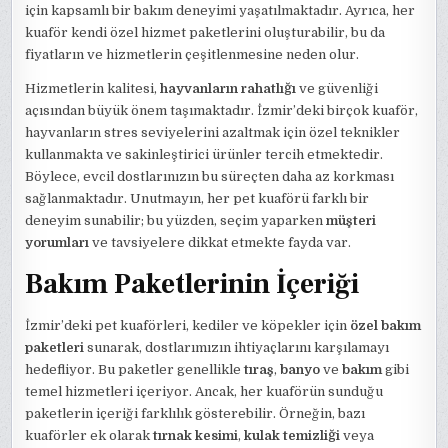
için kapsamlı bir bakım deneyimi yaşatılmaktadır. Ayrıca, her
kuaför kendi özel hizmet paketlerini oluşturabilir, bu da
fiyatların ve hizmetlerin çeşitlenmesine neden olur.
Hizmetlerin kalitesi,
hayvanların rahatlığı
ve güvenliği
açısından büyük önem taşımaktadır. İzmir’deki birçok kuaför,
hayvanların stres seviyelerini azaltmak için özel teknikler
kullanmakta ve sakinleştirici ürünler tercih etmektedir.
Böylece, evcil dostlarınızın bu süreçten daha az korkması
sağlanmaktadır. Unutmayın, her pet kuaförü farklı bir
deneyim sunabilir; bu yüzden, seçim yaparken
müşteri
yorumları
ve tavsiyelere dikkat etmekte fayda var.
Bakım Paketlerinin İçeriği
İzmir’deki pet kuaförleri, kediler ve köpekler için
özel bakım
paketleri
sunarak, dostlarımızın ihtiyaçlarını karşılamayı
hedefliyor. Bu paketler genellikle
tıraş
,
banyo
ve
bakım
gibi
temel hizmetleri içeriyor. Ancak, her kuaförün sunduğu
paketlerin içeriği farklılık gösterebilir. Örneğin, bazı
kuaförler ek olarak
tırnak kesimi
,
kulak temizliği
veya