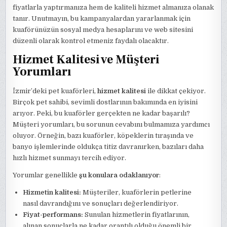
fiyatlarla yaptırmanıza hem de kaliteli hizmet almanıza olanak
tanır. Unutmayın, bu kampanyalardan yararlanmak için
kuaförünüzün sosyal medya hesaplarını ve web sitesini
düzenli olarak kontrol etmeniz faydalı olacaktır.
Hizmet Kalitesi ve Müşteri
Yorumları
İzmir’deki pet kuaförleri,
hizmet kalitesi
ile dikkat çekiyor.
Birçok pet sahibi, sevimli dostlarının bakımında en iyisini
arıyor. Peki, bu kuaförler gerçekten ne kadar başarılı?
Müşteri yorumları, bu sorunun cevabını bulmamıza yardımcı
oluyor. Örneğin, bazı kuaförler, köpeklerin tıraşında ve
banyo işlemlerinde oldukça titiz davranırken, bazıları daha
hızlı hizmet sunmayı tercih ediyor.
Yorumlar genellikle
şu konulara odaklanıyor
:
Hizmetin kalitesi:
Müşteriler, kuaförlerin petlerine
nasıl davrandığını ve sonuçları değerlendiriyor.
Fiyat-performans:
Sunulan hizmetlerin fiyatlarının,
alınan sonuçlarla ne kadar orantılı olduğu önemli bir