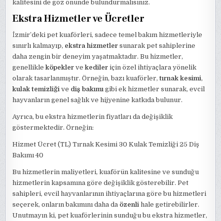
kalitesini de göz önünde bulundurmalısınız.
Ekstra Hizmetler ve Ücretler
İzmir’deki pet kuaförleri, sadece temel bakım hizmetleriyle
sınırlı kalmayıp,
ekstra hizmetler
sunarak pet sahiplerine
daha zengin bir deneyim yaşatmaktadır. Bu hizmetler,
genellikle
köpekler
ve
kediler
için özel ihtiyaçlara yönelik
olarak tasarlanmıştır. Örneğin, bazı kuaförler,
tırnak kesimi
,
kulak temizliği
ve
diş bakımı
gibi ek hizmetler sunarak, evcil
hayvanların genel sağlık ve hijyenine katkıda bulunur.
Ayrıca, bu ekstra hizmetlerin fiyatları da değişiklik
göstermektedir. Örneğin:
Hizmet Ücret (TL) Tırnak Kesimi 30 Kulak Temizliği 25 Diş
Bakımı 40
Bu hizmetlerin maliyetleri, kuaförün kalitesine ve sunduğu
hizmetlerin kapsamına göre değişiklik gösterebilir. Pet
sahipleri, evcil hayvanlarının ihtiyaçlarına göre bu hizmetleri
seçerek, onların bakımını daha da
özenli
hale getirebilirler.
Unutmayın ki, pet kuaförlerinin sunduğu bu ekstra hizmetler,