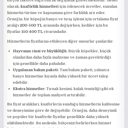
birçok faktöre bağlı olarak değişiklik göstermektedir. Genel
olarak,
kuaförlük hizmetleri
için ödenecek ücretler, sunulan
hizmetin türüne ve kapsamına göre farklılık arz eder.
Örneğin, bir köpeğin banyo ve tıraş işlemi için ortalama fiyat
aralığı
200-500 TL
arasında değişirken, kediler için bu
fiyatlar
150-400 TL
civarındadır.
Hizmetlerin fiyatlarını etkileyen diğer unsurlar şunlardır:
Hayvanın cinsi ve büyüklüğü:
Büyük köpekler, küçük
olanlardan daha fazla malzeme ve zaman gerektirdiği
için genellikle daha pahalıdır.
Uygulanan bakım paketi:
Tam bakım paketi, yalnızca
banyo hizmetine kıyasla daha yüksek bir ücret talep
edebilir.
Ekstra hizmetler:
Tırnak kesimi, kulak temizliği gibi ek
hizmetler de toplam maliyeti artırabilir.
Bu fiyat aralıkları, kuaförlerin sunduğu hizmetlerin kalitesine
ve deneyimine göre de değişebilir. Örneğin, daha deneyimli
ve popüler bir kuaförde fiyatlar genellikle daha yüksek
olabilmektedir. Bu nedenle, bütçenizi belirlerken hizmet