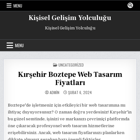
Skip
MENU
to
content
Kişisel Gelişim Yolculuğu
Kişisel Gelişim Yolculuğu
MENU
POSTED
UNCATEGORIZED
IN
Kırşehir Boztepe Web Tasarım
Fiyatları
ADMIN
ŞUBAT 6, 2024
Boztepe'de işletmeniz için etkileyici bir web tasarımına mı
ihtiyaç duyuyorsunuz? O zaman doğru yerdesiniz! Kırşehir'in
bu güzel semtinde, işinizi ve markanızı çevrimiçi platformda
öne çıkaracak profesyonel web tasarım hizmetlerine
erişebilirsiniz. Ancak, web tasarım fiyatlarınızı planlarken
dikkate almanız gereken bazı önemli faktörler