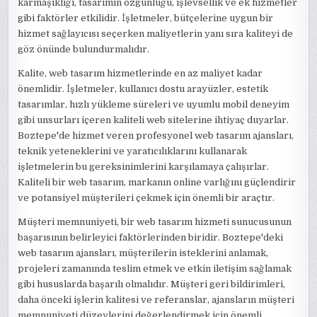
karmaşıklığı, tasarımın özgünlüğü, işlevsellik ve ek hizmetler
gibi faktörler etkilidir. İşletmeler, bütçelerine uygun bir
hizmet sağlayıcısı seçerken maliyetlerin yanı sıra kaliteyi de
göz önünde bulundurmalıdır.
Kalite, web tasarım hizmetlerinde en az maliyet kadar
önemlidir. İşletmeler, kullanıcı dostu arayüzler, estetik
tasarımlar, hızlı yükleme süreleri ve uyumlu mobil deneyim
gibi unsurları içeren kaliteli web sitelerine ihtiyaç duyarlar.
Boztepe'de hizmet veren profesyonel web tasarım ajansları,
teknik yeteneklerini ve yaratıcılıklarını kullanarak
işletmelerin bu gereksinimlerini karşılamaya çalışırlar.
Kaliteli bir web tasarım, markanın online varlığını güçlendirir
ve potansiyel müşterileri çekmek için önemli bir araçtır.
Müşteri memnuniyeti, bir web tasarım hizmeti sunucusunun
başarısının belirleyici faktörlerinden biridir. Boztepe'deki
web tasarım ajansları, müşterilerin isteklerini anlamak,
projeleri zamanında teslim etmek ve etkin iletişim sağlamak
gibi hususlarda başarılı olmalıdır. Müşteri geri bildirimleri,
daha önceki işlerin kalitesi ve referanslar, ajansların müşteri
memnuniyeti düzeylerini değerlendirmek için önemli