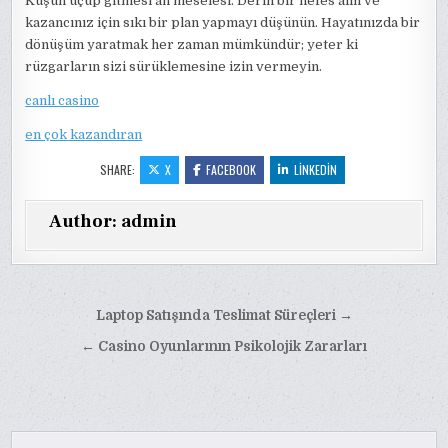
Kuşun uçup gitmesi an meselesi. Derin bir nefes alın ve
kazancınız için sıkı bir plan yapmayı düşünün. Hayatınızda bir
dönüşüm yaratmak her zaman mümkündür; yeter ki
rüzgarların sizi sürüklemesine izin vermeyin.
canlı casino
en çok kazandıran
SHARE:
X
FACEBOOK
LINKEDIN
Author:
admin
Yazı
Laptop Satışında Teslimat Süreçleri →
gezinmesi
← Casino Oyunlarının Psikolojik Zararları