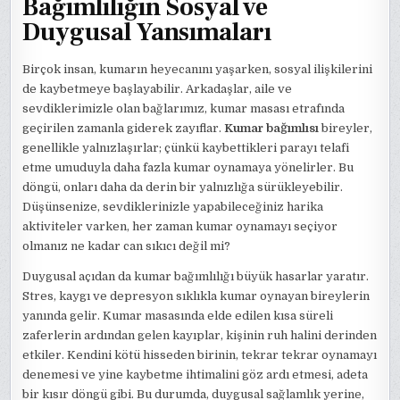
Bağımlılığın Sosyal ve
Duygusal Yansımaları
Birçok insan, kumarın heyecanını yaşarken, sosyal ilişkilerini
de kaybetmeye başlayabilir. Arkadaşlar, aile ve
sevdiklerimizle olan bağlarımız, kumar masası etrafında
geçirilen zamanla giderek zayıflar.
Kumar bağımlısı
bireyler,
genellikle yalnızlaşırlar; çünkü kaybettikleri parayı telafi
etme umuduyla daha fazla kumar oynamaya yönelirler. Bu
döngü, onları daha da derin bir yalnızlığa sürükleyebilir.
Düşünsenize, sevdiklerinizle yapabileceğiniz harika
aktiviteler varken, her zaman kumar oynamayı seçiyor
olmanız ne kadar can sıkıcı değil mi?
Duygusal açıdan da kumar bağımlılığı büyük hasarlar yaratır.
Stres, kaygı ve depresyon sıklıkla kumar oynayan bireylerin
yanında gelir. Kumar masasında elde edilen kısa süreli
zaferlerin ardından gelen kayıplar, kişinin ruh halini derinden
etkiler. Kendini kötü hisseden birinin, tekrar tekrar oynamayı
denemesi ve yine kaybetme ihtimalini göz ardı etmesi, adeta
bir kısır döngü gibi. Bu durumda, duygusal sağlamlık yerine,