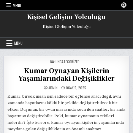
Skip
MENU
to
content
Kişisel Gelişim Yolculuğu
Kişisel Gelişim Yolculuğu
MENU
POSTED
UNCATEGORIZED
IN
Kumar Oynayan Kişilerin
Yaşamlarındaki Değişiklikler
ADMIN
OCAK 5, 2025
Kumar, birçok insan için sadece bir eğlence aracı değil, aynı
zamanda hayatlarını köklü bir şekilde değiştirebilecek bir
etken. Düşünün, bir oyun masasında geçirilen saatler, bir anda
hayatınızı değiştirebilir. Peki, kumar oynamanın etkileri
nelerdir? İşte bu soru, kumar oynayan kişilerin yaşamlarında
meydana gelen değişikliklerin en önemli anahtarı.