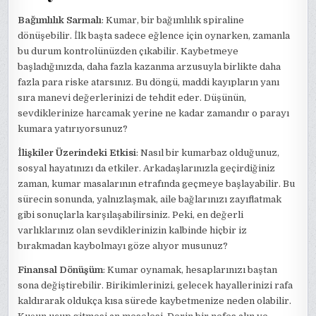
Bağımlılık Sarmalı
: Kumar, bir bağımlılık spiraline
dönüşebilir. İlk başta sadece eğlence için oynarken, zamanla
bu durum kontrolünüzden çıkabilir. Kaybetmeye
başladığınızda, daha fazla kazanma arzusuyla birlikte daha
fazla para riske atarsınız. Bu döngü, maddi kayıpların yanı
sıra manevi değerlerinizi de tehdit eder. Düşünün,
sevdiklerinize harcamak yerine ne kadar zamandır o parayı
kumara yatırıyorsunuz?
İlişkiler Üzerindeki Etkisi
: Nasıl bir kumarbaz olduğunuz,
sosyal hayatınızı da etkiler. Arkadaşlarınızla geçirdiğiniz
zaman, kumar masalarının etrafında geçmeye başlayabilir. Bu
sürecin sonunda, yalnızlaşmak, aile bağlarınızı zayıflatmak
gibi sonuçlarla karşılaşabilirsiniz. Peki, en değerli
varlıklarınız olan sevdiklerinizin kalbinde hiçbir iz
bırakmadan kaybolmayı göze alıyor musunuz?
Finansal Dönüşüm
: Kumar oynamak, hesaplarınızı baştan
sona değiştirebilir. Birikimlerinizi, gelecek hayallerinizi rafa
kaldırarak oldukça kısa sürede kaybetmenize neden olabilir.