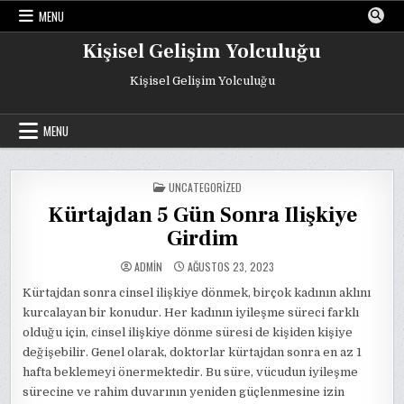
Skip
MENU
to
content
Kişisel Gelişim Yolculuğu
Kişisel Gelişim Yolculuğu
MENU
POSTED
UNCATEGORIZED
IN
Kürtajdan 5 Gün Sonra Ilişkiye
Girdim
ADMIN
AĞUSTOS 23, 2023
Kürtajdan sonra cinsel ilişkiye dönmek, birçok kadının aklını
kurcalayan bir konudur. Her kadının iyileşme süreci farklı
olduğu için, cinsel ilişkiye dönme süresi de kişiden kişiye
değişebilir. Genel olarak, doktorlar kürtajdan sonra en az 1
hafta beklemeyi önermektedir. Bu süre, vücudun iyileşme
sürecine ve rahim duvarının yeniden güçlenmesine izin