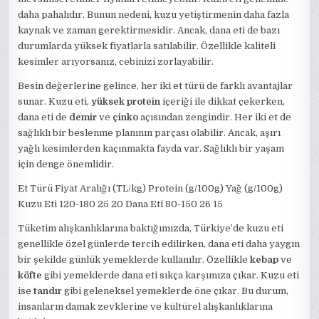
daha pahalıdır. Bunun nedeni, kuzu yetiştirmenin daha fazla
kaynak ve zaman gerektirmesidir. Ancak, dana eti de bazı
durumlarda yüksek fiyatlarla satılabilir. Özellikle kaliteli
kesimler arıyorsanız, cebinizi zorlayabilir.
Besin değerlerine gelince, her iki et türü de farklı avantajlar
sunar. Kuzu eti,
yüksek protein
içeriği ile dikkat çekerken,
dana eti de
demir
ve
çinko
açısından zengindir. Her iki et de
sağlıklı bir beslenme planının parçası olabilir. Ancak, aşırı
yağlı kesimlerden kaçınmakta fayda var. Sağlıklı bir yaşam
için denge önemlidir.
Et Türü Fiyat Aralığı (TL/kg) Protein (g/100g) Yağ (g/100g)
Kuzu Eti 120-180 25 20 Dana Eti 80-150 26 15
Tüketim alışkanlıklarına baktığımızda, Türkiye’de kuzu eti
genellikle özel günlerde tercih edilirken, dana eti daha yaygın
bir şekilde günlük yemeklerde kullanılır. Özellikle
kebap
ve
köfte
gibi yemeklerde dana eti sıkça karşımıza çıkar. Kuzu eti
ise
tandır
gibi geleneksel yemeklerde öne çıkar. Bu durum,
insanların damak zevklerine ve kültürel alışkanlıklarına