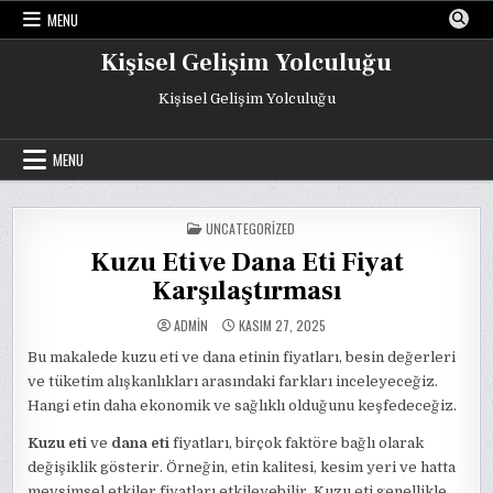
Skip
MENU
to
content
Kişisel Gelişim Yolculuğu
Kişisel Gelişim Yolculuğu
MENU
POSTED
UNCATEGORIZED
IN
Kuzu Eti ve Dana Eti Fiyat
Karşılaştırması
ADMIN
KASIM 27, 2025
Bu makalede kuzu eti ve dana etinin fiyatları, besin değerleri
ve tüketim alışkanlıkları arasındaki farkları inceleyeceğiz.
Hangi etin daha ekonomik ve sağlıklı olduğunu keşfedeceğiz.
Kuzu eti
ve
dana eti
fiyatları, birçok faktöre bağlı olarak
değişiklik gösterir. Örneğin, etin kalitesi, kesim yeri ve hatta
mevsimsel etkiler fiyatları etkileyebilir. Kuzu eti genellikle