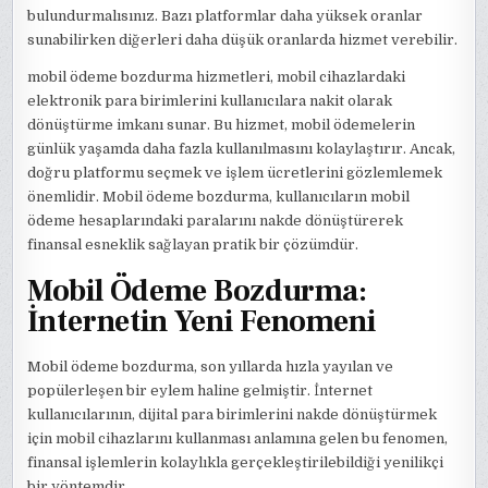
bulundurmalısınız. Bazı platformlar daha yüksek oranlar
sunabilirken diğerleri daha düşük oranlarda hizmet verebilir.
mobil ödeme bozdurma hizmetleri, mobil cihazlardaki
elektronik para birimlerini kullanıcılara nakit olarak
dönüştürme imkanı sunar. Bu hizmet, mobil ödemelerin
günlük yaşamda daha fazla kullanılmasını kolaylaştırır. Ancak,
doğru platformu seçmek ve işlem ücretlerini gözlemlemek
önemlidir. Mobil ödeme bozdurma, kullanıcıların mobil
ödeme hesaplarındaki paralarını nakde dönüştürerek
finansal esneklik sağlayan pratik bir çözümdür.
Mobil Ödeme Bozdurma:
İnternetin Yeni Fenomeni
Mobil ödeme bozdurma, son yıllarda hızla yayılan ve
popülerleşen bir eylem haline gelmiştir. İnternet
kullanıcılarının, dijital para birimlerini nakde dönüştürmek
için mobil cihazlarını kullanması anlamına gelen bu fenomen,
finansal işlemlerin kolaylıkla gerçekleştirilebildiği yenilikçi
bir yöntemdir.