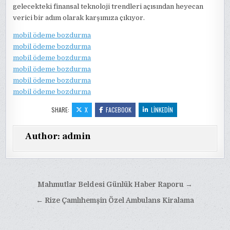
gelecekteki finansal teknoloji trendleri açısından heyecan
verici bir adım olarak karşımıza çıkıyor.
mobil ödeme bozdurma
mobil ödeme bozdurma
mobil ödeme bozdurma
mobil ödeme bozdurma
mobil ödeme bozdurma
mobil ödeme bozdurma
SHARE:
X
FACEBOOK
LINKEDIN
Author:
admin
Yazı
Mahmutlar Beldesi Günlük Haber Raporu →
gezinmesi
← Rize Çamlıhemşin Özel Ambulans Kiralama