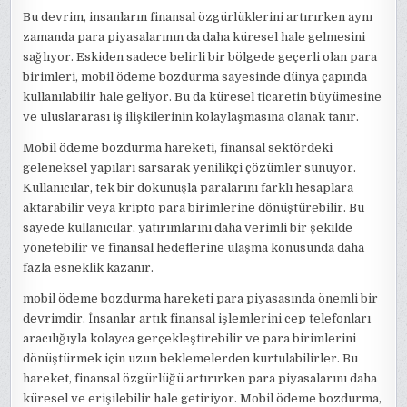
Bu devrim, insanların finansal özgürlüklerini artırırken aynı
zamanda para piyasalarının da daha küresel hale gelmesini
sağlıyor. Eskiden sadece belirli bir bölgede geçerli olan para
birimleri, mobil ödeme bozdurma sayesinde dünya çapında
kullanılabilir hale geliyor. Bu da küresel ticaretin büyümesine
ve uluslararası iş ilişkilerinin kolaylaşmasına olanak tanır.
Mobil ödeme bozdurma hareketi, finansal sektördeki
geleneksel yapıları sarsarak yenilikçi çözümler sunuyor.
Kullanıcılar, tek bir dokunuşla paralarını farklı hesaplara
aktarabilir veya kripto para birimlerine dönüştürebilir. Bu
sayede kullanıcılar, yatırımlarını daha verimli bir şekilde
yönetebilir ve finansal hedeflerine ulaşma konusunda daha
fazla esneklik kazanır.
mobil ödeme bozdurma hareketi para piyasasında önemli bir
devrimdir. İnsanlar artık finansal işlemlerini cep telefonları
aracılığıyla kolayca gerçekleştirebilir ve para birimlerini
dönüştürmek için uzun beklemelerden kurtulabilirler. Bu
hareket, finansal özgürlüğü artırırken para piyasalarını daha
küresel ve erişilebilir hale getiriyor. Mobil ödeme bozdurma,