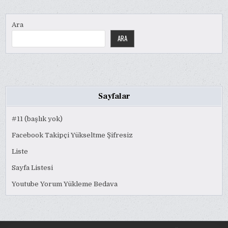
Ara
ARA
Sayfalar
#11 (başlık yok)
Facebook Takipçi Yükseltme Şifresiz
Liste
Sayfa Listesi
Youtube Yorum Yükleme Bedava