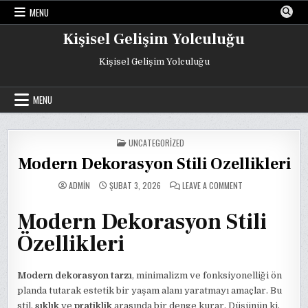
Skip
MENU
to
content
Kişisel Gelişim Yolculuğu
Kişisel Gelişim Yolculuğu
MENU
POSTED
UNCATEGORIZED
IN
Modern Dekorasyon Stili Ozellikleri
ON
ADMIN
ŞUBAT 3, 2026
LEAVE A COMMENT
MODERN
DEKORASYON
STILI
Modern Dekorasyon Stili
OZELLIKLERI
Özellikleri
Modern dekorasyon tarzı
, minimalizm ve fonksiyonelliği ön
planda tutarak estetik bir yaşam alanı yaratmayı amaçlar. Bu
stil,
şıklık
ve
pratiklik
arasında bir denge kurar. Düşünün ki,