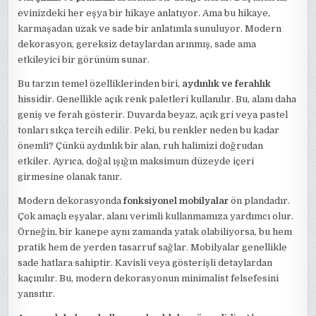
evinizdeki her eşya bir hikaye anlatıyor. Ama bu hikaye,
karmaşadan uzak ve sade bir anlatımla sunuluyor. Modern
dekorasyon, gereksiz detaylardan arınmış, sade ama
etkileyici bir görünüm sunar.
Bu tarzın temel özelliklerinden biri,
aydınlık ve ferahlık
hissidir. Genellikle açık renk paletleri kullanılır. Bu, alanı daha
geniş ve ferah gösterir. Duvarda beyaz, açık gri veya pastel
tonları sıkça tercih edilir. Peki, bu renkler neden bu kadar
önemli? Çünkü aydınlık bir alan, ruh halimizi doğrudan
etkiler. Ayrıca, doğal ışığın maksimum düzeyde içeri
girmesine olanak tanır.
Modern dekorasyonda
fonksiyonel mobilyalar
ön plandadır.
Çok amaçlı eşyalar, alanı verimli kullanmamıza yardımcı olur.
Örneğin, bir kanepe aynı zamanda yatak olabiliyorsa, bu hem
pratik hem de yerden tasarruf sağlar. Mobilyalar genellikle
sade hatlara sahiptir. Kavisli veya gösterişli detaylardan
kaçınılır. Bu, modern dekorasyonun minimalist felsefesini
yansıtır.