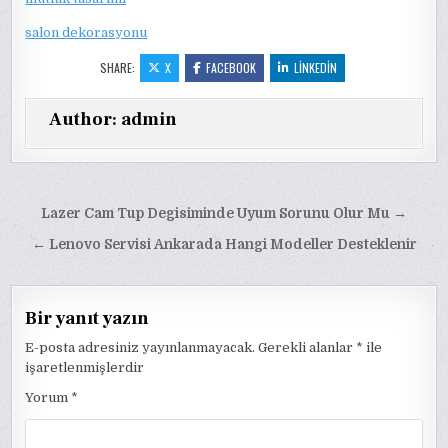
salon dekorasyonu
SHARE:
X
FACEBOOK
LINKEDIN
Author:
admin
Yazı
Lazer Cam Tup Degisiminde Uyum Sorunu Olur Mu →
gezinmesi
← Lenovo Servisi Ankarada Hangi Modeller Desteklenir
Bir yanıt yazın
E-posta adresiniz yayınlanmayacak.
Gerekli alanlar
*
ile
işaretlenmişlerdir
Yorum
*