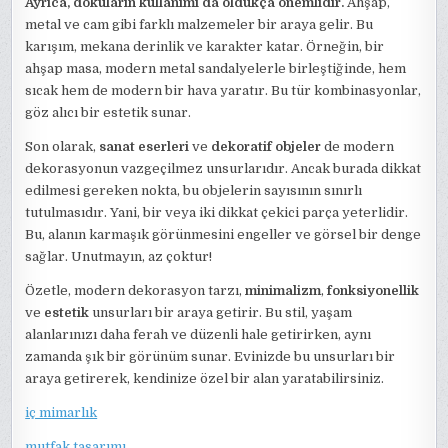
Ayrıca, dokuların kullanımı da oldukça önemlidir.
Ahşap,
metal ve cam gibi farklı malzemeler bir araya gelir. Bu
karışım, mekana derinlik ve karakter katar. Örneğin, bir
ahşap masa, modern metal sandalyelerle birleştiğinde, hem
sıcak hem de modern bir hava yaratır. Bu tür kombinasyonlar,
göz alıcı bir estetik sunar.
Son olarak,
sanat eserleri
ve
dekoratif objeler
de modern
dekorasyonun vazgeçilmez unsurlarıdır. Ancak burada dikkat
edilmesi gereken nokta, bu objelerin sayısının sınırlı
tutulmasıdır. Yani, bir veya iki dikkat çekici parça yeterlidir.
Bu, alanın karmaşık görünmesini engeller ve görsel bir denge
sağlar. Unutmayın, az çoktur!
Özetle, modern dekorasyon tarzı,
minimalizm
,
fonksiyonellik
ve
estetik
unsurları bir araya getirir. Bu stil, yaşam
alanlarınızı daha ferah ve düzenli hale getirirken, aynı
zamanda şık bir görünüm sunar. Evinizde bu unsurları bir
araya getirerek, kendinize özel bir alan yaratabilirsiniz.
iç mimarlık
mutfak tasarımı