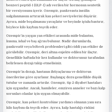
benzeri peptid-1 (GLP-1) adı verilen bir hormonun sentetik
bir versiyonunu içerir. Ozempic, pankreasta insülin
salgılanmasını artırarak kan şekeri seviyelerini düşürür.
Ayrıca, mide boşalmasını yavaşlatır ve beyinde iştahı bastırır,
böylece kilo kaybını teşvik eder.
Ozempic’in yaygın yan etkileri arasında mide bulantısı,
kusma, ishal ve baş ağrısı bulunur. Nadir durumlarda,
pankreatit veya böbrek problemleri gibi ciddi yan etkiler de
görülebilir. Ozempic, deri altına enjekte edilen bir ilaçtır.
Genellikle haftada bir kez kullanılır ve doktorunuz tarafından
belirlenen dozajı takip etmelisiniz.
Ozempic’in dozajı, hastanın ihtiyaçlarına ve doktorun
önerilerine göre ayarlanır. Başlangıç dozu genellikle düşük
tutulur ve zamanla artırılır. Ozempic, tip 2 diyabet hastaları
için uygundur. Ancak, hamileler, emziren anneler ve bazı kalp
sorunları olanlar için uygun olmayabilir.
Ozempic, kan şekeri kontrolüne yardımcı olmanın yanı sıra
kilo kaybını da teşvik eder. Ayrıca, kalp hastalığı riskini