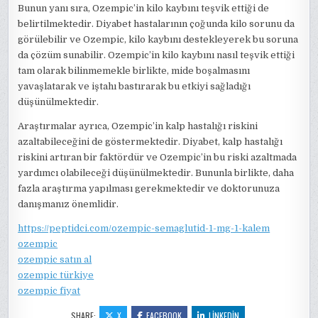
Bunun yanı sıra, Ozempic’in kilo kaybını teşvik ettiği de
belirtilmektedir. Diyabet hastalarının çoğunda kilo sorunu da
görülebilir ve Ozempic, kilo kaybını destekleyerek bu soruna
da çözüm sunabilir. Ozempic’in kilo kaybını nasıl teşvik ettiği
tam olarak bilinmemekle birlikte, mide boşalmasını
yavaşlatarak ve iştahı bastırarak bu etkiyi sağladığı
düşünülmektedir.
Araştırmalar ayrıca, Ozempic’in kalp hastalığı riskini
azaltabileceğini de göstermektedir. Diyabet, kalp hastalığı
riskini artıran bir faktördür ve Ozempic’in bu riski azaltmada
yardımcı olabileceği düşünülmektedir. Bununla birlikte, daha
fazla araştırma yapılması gerekmektedir ve doktorunuza
danışmanız önemlidir.
https://peptidci.com/ozempic-semaglutid-1-mg-1-kalem
ozempic
ozempic satın al
ozempic türkiye
ozempic fiyat
SHARE:
X
FACEBOOK
LINKEDIN