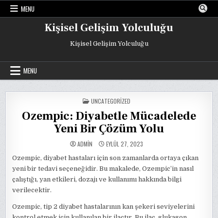
Skip
MENU
to
content
Kişisel Gelişim Yolculuğu
Kişisel Gelişim Yolculuğu
MENU
POSTED
UNCATEGORIZED
IN
Ozempic: Diyabetle Mücadelede
Yeni Bir Çözüm Yolu
ADMIN
EYLÜL 27, 2023
Ozempic, diyabet hastaları için son zamanlarda ortaya çıkan
yeni bir tedavi seçeneğidir. Bu makalede, Ozempic’in nasıl
çalıştığı, yan etkileri, dozajı ve kullanımı hakkında bilgi
verilecektir.
Ozempic, tip 2 diyabet hastalarının kan şekeri seviyelerini
kontrol etmek için kullanılan bir ilaçtır. Bu ilaç, glukagon