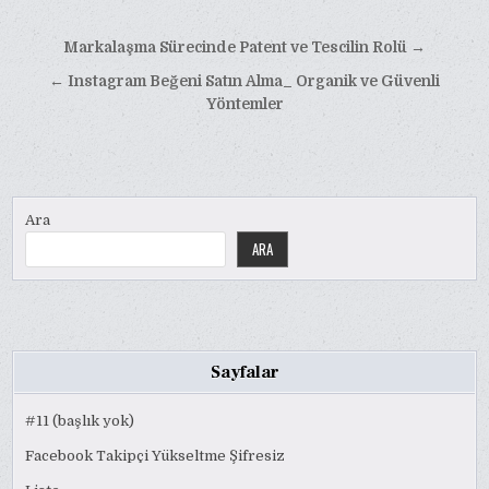
Yazı
Markalaşma Sürecinde Patent ve Tescilin Rolü →
gezinmesi
← Instagram Beğeni Satın Alma_ Organik ve Güvenli
Yöntemler
Ara
ARA
Sayfalar
#11 (başlık yok)
Facebook Takipçi Yükseltme Şifresiz