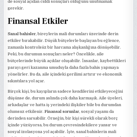
de sosyal açıdan ciddi sonuçları olduğunu unutmamak
gerekir.
Finansal Etkiler
Sanal bahisler
, bireylerin mali durumları üzerinde derin
etkiler bırakabilir. Düşük bütçelerle başlayan bu eğlence,
zamanla kontrolsüz bir harcama alışkanlığına dönüşebilir.
Peki, bu durumun sonuçları neler? Öncelikle, aile
bütçelerinde büyük açıklar oluşabilir. İnsanlar, kaybettikleri
parayı geri kazanma umuduyla daha fazla bahis yapmaya
yönelirler. Bu da, aile içindeki gerilimi artırır ve ekonomik
sıkıntılara yol açar.
Birçok kişi, bu kayıpların sadece kendilerini etkileyeceğini
düşünse de, durum aslında çok daha karmaşık. Aile üyeleri,
arkadaşlar ve hatta iş yerindeki ilişkiler bile bu durumdan
olumsuz etkilenir.
Finansal sorunlar
, sosyal yaşamı da
derinden sarsabilir. Örneğin, bir kişi sürekli olarak borç
içinde yüzüyorsa, bu durum çevresindekilere yansır ve
sosyal izolasyona yol açabilir. İşte, sanal bahislerin mali