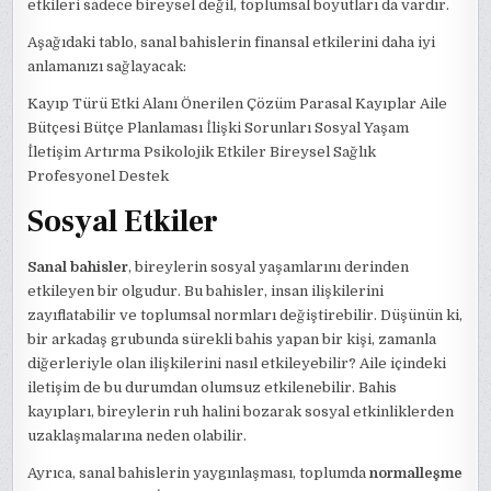
etkileri sadece bireysel değil, toplumsal boyutları da vardır.
Aşağıdaki tablo, sanal bahislerin finansal etkilerini daha iyi
anlamanızı sağlayacak:
Kayıp Türü Etki Alanı Önerilen Çözüm Parasal Kayıplar Aile
Bütçesi Bütçe Planlaması İlişki Sorunları Sosyal Yaşam
İletişim Artırma Psikolojik Etkiler Bireysel Sağlık
Profesyonel Destek
Sosyal Etkiler
Sanal bahisler
, bireylerin sosyal yaşamlarını derinden
etkileyen bir olgudur. Bu bahisler, insan ilişkilerini
zayıflatabilir ve toplumsal normları değiştirebilir. Düşünün ki,
bir arkadaş grubunda sürekli bahis yapan bir kişi, zamanla
diğerleriyle olan ilişkilerini nasıl etkileyebilir? Aile içindeki
iletişim de bu durumdan olumsuz etkilenebilir. Bahis
kayıpları, bireylerin ruh halini bozarak sosyal etkinliklerden
uzaklaşmalarına neden olabilir.
Ayrıca, sanal bahislerin yaygınlaşması, toplumda
normalleşme