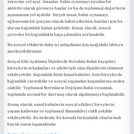
sürecine yol açar. İnsanlar, bahis oynamayı sıradan bir
aktivite olarak görmeye başlar ve bu da toplumsal değerlerin
aşınmasına yol açabilir. Birçok insan, bahis oynamayı
eğlencenin bir parçası olarak kabul ederken, bazıları için bu
durum bağımlılık haline gelebilir. Sonuç olarak, sosyal
çevreler bu bağımlılıkla başa çıkmakta zorlanabilir.
Bu sosyal etkilerin daha iyi anlaşılması için aşağıdaki tabloyu
inceleyebilirsiniz:
Sosyal Etki Açıklama İlişkilerde Bozulma Bahis kayıpları,
bireylerin arkadaşları ve aileleriyle olan ilişkilerini olumsuz
etkileyebilir. Bağımlılık Riski Sanal bahisler, bazı bireylerde
bağımlılık yaratabilir ve sosyal yaşamdan kopmalarına neden
olabilir. Toplumsal Normların Değişimi Bahis oynamak,
toplumda normal bir davranış olarak algılanmaya başlanabilir.
Sonuç olarak, sanal bahislerin sosyal etkileri, bireylerin
yaşam kalitesini ve toplumsal dinamikleri ciddi şekilde
etkileyebilir. Bu nedenle, bu konuda farkındalık oluşturmak
büyük önem taşımaktadır.