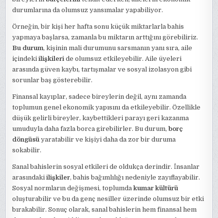
durumlarına da olumsuz yansımalar yapabiliyor.
Örneğin, bir kişi her hafta sonu küçük miktarlarla bahis
yapmaya başlarsa, zamanla bu miktarın arttığını görebiliriz.
Bu durum
, kişinin mali durumunu sarsmanın yanı sıra, aile
içindeki
ilişkileri
de olumsuz etkileyebilir. Aile üyeleri
arasında güven kaybı, tartışmalar ve sosyal izolasyon gibi
sorunlar baş gösterebilir.
Finansal kayıplar, sadece bireylerin değil, aynı zamanda
toplumun genel ekonomik yapısını da etkileyebilir. Özellikle
düşük gelirli bireyler, kaybettikleri parayı geri kazanma
umuduyla daha fazla borca girebilirler. Bu durum,
borç
döngüsü
yaratabilir ve kişiyi daha da zor bir duruma
sokabilir.
Sanal bahislerin sosyal etkileri de oldukça derindir. İnsanlar
arasındaki
ilişkiler
, bahis bağımlılığı nedeniyle zayıflayabilir.
Sosyal normların değişmesi, toplumda
kumar kültürü
oluşturabilir ve bu da genç nesiller üzerinde olumsuz bir etki
bırakabilir. Sonuç olarak, sanal bahislerin hem finansal hem