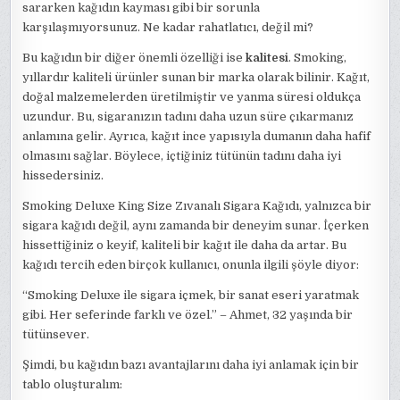
sararken kağıdın kayması gibi bir sorunla
karşılaşmıyorsunuz. Ne kadar rahatlatıcı, değil mi?
Bu kağıdın bir diğer önemli özelliği ise
kalitesi
. Smoking,
yıllardır kaliteli ürünler sunan bir marka olarak bilinir. Kağıt,
doğal malzemelerden üretilmiştir ve yanma süresi oldukça
uzundur. Bu, sigaranızın tadını daha uzun süre çıkarmanız
anlamına gelir. Ayrıca, kağıt ince yapısıyla dumanın daha hafif
olmasını sağlar. Böylece, içtiğiniz tütünün tadını daha iyi
hissedersiniz.
Smoking Deluxe King Size Zıvanalı Sigara Kağıdı, yalnızca bir
sigara kağıdı değil, aynı zamanda bir deneyim sunar. İçerken
hissettiğiniz o keyif, kaliteli bir kağıt ile daha da artar. Bu
kağıdı tercih eden birçok kullanıcı, onunla ilgili şöyle diyor:
“Smoking Deluxe ile sigara içmek, bir sanat eseri yaratmak
gibi. Her seferinde farklı ve özel.” – Ahmet, 32 yaşında bir
tütünsever.
Şimdi, bu kağıdın bazı avantajlarını daha iyi anlamak için bir
tablo oluşturalım: