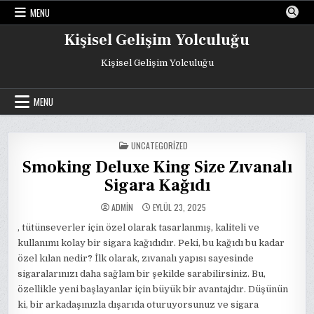
Skip
MENU
to
content
Kişisel Gelişim Yolculuğu
Kişisel Gelişim Yolculuğu
MENU
POSTED
UNCATEGORIZED
IN
Smoking Deluxe King Size Zıvanalı
Sigara Kağıdı
ADMIN
EYLÜL 23, 2025
, tütünseverler için özel olarak tasarlanmış, kaliteli ve
kullanımı kolay bir sigara kağıdıdır. Peki, bu kağıdı bu kadar
özel kılan nedir? İlk olarak, zıvanalı yapısı sayesinde
sigaralarınızı daha sağlam bir şekilde sarabilirsiniz. Bu,
özellikle yeni başlayanlar için büyük bir avantajdır. Düşünün
ki, bir arkadaşınızla dışarıda oturuyorsunuz ve sigara