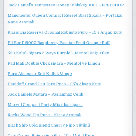
Jack Daniel’s Tennessee Honey Whiskey 100CL FREESHOP
Manchester Queen Compact Russet Blast Sigara – Portakal
Nane Aromalı
Plasencia Reserva Original Robusto Puro – 10’s Ahşap kutu
Elf Bar Pi9000 Raspberry Passion Fruit Orange Puff
520 Kalpli Sigara 2 Ways Purple – Mentol Böğürtlen
Pall Mall Double Click sigara – Mentol ve Limon
Puro Aksesuar Seti Küllük Venge
Davidoff Grand Cru Toro Puro – 25’s Ahşap Kutu
Jack Daniels Matara – Paslanmaz Çelik
Marvel Compact Party Mix ithal sigara
Rocks Wood Tip Puro – Kiraz Aromalı
Black Ship Gold Blend Cherry Pipo Tütünü
Cafe Creme Beige sigarillo – 10’s Metal Kutu