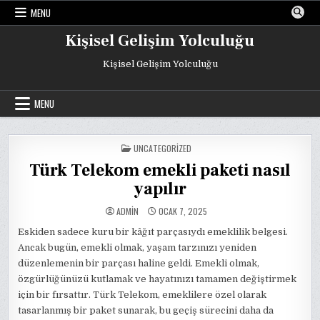
Skip
MENU
to
content
Kişisel Gelişim Yolculuğu
Kişisel Gelişim Yolculuğu
MENU
POSTED
UNCATEGORIZED
IN
Türk Telekom emekli paketi nasıl
yapılır
ADMIN
OCAK 7, 2025
Eskiden sadece kuru bir kâğıt parçasıydı emeklilik belgesi.
Ancak bugün, emekli olmak, yaşam tarzınızı yeniden
düzenlemenin bir parçası haline geldi. Emekli olmak,
özgürlüğünüzü kutlamak ve hayatınızı tamamen değiştirmek
için bir fırsattır. Türk Telekom, emeklilere özel olarak
tasarlanmış bir paket sunarak, bu geçiş sürecini daha da