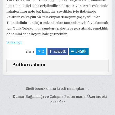
Türk Telekom’un hızlı ve uygun paket seçenekleri, emekliler
için teknolojiyi daha erişilebilir hale getiriyor. Artık evlerinde
rahatça internete bağlanabilir, sevdikleriyle iletişimde
kalabilir ve keyifli bir televizyon deneyimi yaşayabilirler.
Teknolojinin sunduğu imkanlardan tam anlamıyla faydalanmak
için Türk Telekom’un sunduğu paketlere göz atmak, emeklilik
dönemini daha keyifli hale getirebilir.
ig takipçi
SHARE:
X
FACEBOOK
LINKEDIN
Author:
admin
Yazı
Sicili bozuk olana kredi nasıl çıkar →
gezinmesi
← Kumar Bağımlılığı ve Çalışma Performansı Üzerindeki
Zararlar