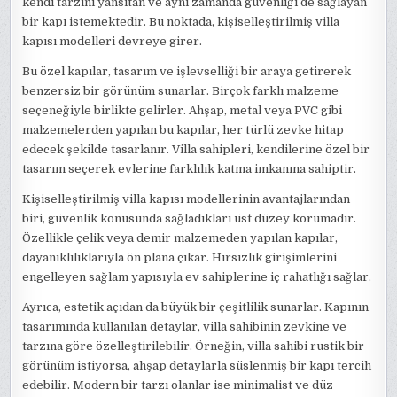
kendi tarzını yansıtan ve aynı zamanda güvenliği de sağlayan
bir kapı istemektedir. Bu noktada, kişiselleştirilmiş villa
kapısı modelleri devreye girer.
Bu özel kapılar, tasarım ve işlevselliği bir araya getirerek
benzersiz bir görünüm sunarlar. Birçok farklı malzeme
seçeneğiyle birlikte gelirler. Ahşap, metal veya PVC gibi
malzemelerden yapılan bu kapılar, her türlü zevke hitap
edecek şekilde tasarlanır. Villa sahipleri, kendilerine özel bir
tasarım seçerek evlerine farklılık katma imkanına sahiptir.
Kişiselleştirilmiş villa kapısı modellerinin avantajlarından
biri, güvenlik konusunda sağladıkları üst düzey korumadır.
Özellikle çelik veya demir malzemeden yapılan kapılar,
dayanıklılıklarıyla ön plana çıkar. Hırsızlık girişimlerini
engelleyen sağlam yapısıyla ev sahiplerine iç rahatlığı sağlar.
Ayrıca, estetik açıdan da büyük bir çeşitlilik sunarlar. Kapının
tasarımında kullanılan detaylar, villa sahibinin zevkine ve
tarzına göre özelleştirilebilir. Örneğin, villa sahibi rustik bir
görünüm istiyorsa, ahşap detaylarla süslenmiş bir kapı tercih
edebilir. Modern bir tarzı olanlar ise minimalist ve düz