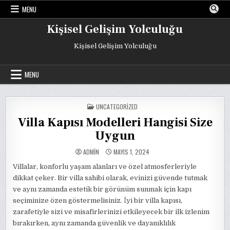
Skip
MENU
to
content
Kişisel Gelişim Yolculuğu
Kişisel Gelişim Yolculuğu
MENU
POSTED
UNCATEGORIZED
IN
Villa Kapısı Modelleri Hangisi Size
Uygun
ADMIN
MAYIS 1, 2024
Villalar, konforlu yaşam alanları ve özel atmosferleriyle
dikkat çeker. Bir villa sahibi olarak, evinizi güvende tutmak
ve aynı zamanda estetik bir görünüm sunmak için kapı
seçiminize özen göstermelisiniz. İyi bir villa kapısı,
zarafetiyle sizi ve misafirlerinizi etkileyecek bir ilk izlenim
bırakırken, aynı zamanda güvenlik ve dayanıklılık