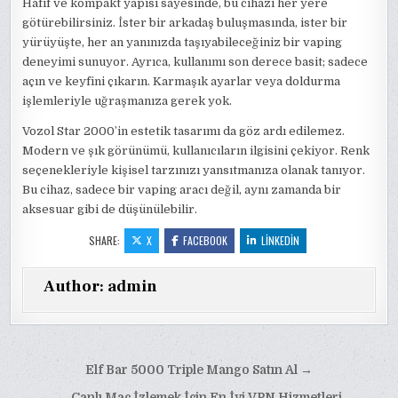
Hafif ve kompakt yapısı sayesinde, bu cihazı her yere
götürebilirsiniz. İster bir arkadaş buluşmasında, ister bir
yürüyüşte, her an yanınızda taşıyabileceğiniz bir vaping
deneyimi sunuyor. Ayrıca, kullanımı son derece basit; sadece
açın ve keyfini çıkarın. Karmaşık ayarlar veya doldurma
işlemleriyle uğraşmanıza gerek yok.
Vozol Star 2000’in estetik tasarımı da göz ardı edilemez.
Modern ve şık görünümü, kullanıcıların ilgisini çekiyor. Renk
seçenekleriyle kişisel tarzınızı yansıtmanıza olanak tanıyor.
Bu cihaz, sadece bir vaping aracı değil, aynı zamanda bir
aksesuar gibi de düşünülebilir.
SHARE:
X
FACEBOOK
LINKEDIN
Author:
admin
Yazı
Elf Bar 5000 Triple Mango Satın Al →
gezinmesi
← Canlı Maç İzlemek İçin En İyi VPN Hizmetleri