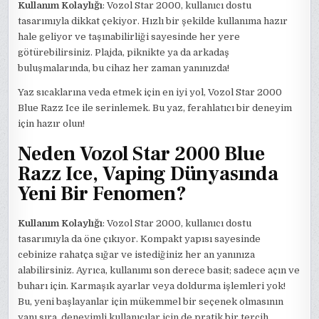
Kullanım Kolaylığı
: Vozol Star 2000, kullanıcı dostu
tasarımıyla dikkat çekiyor. Hızlı bir şekilde kullanıma hazır
hale geliyor ve taşınabilirliği sayesinde her yere
götürebilirsiniz. Plajda, piknikte ya da arkadaş
buluşmalarında, bu cihaz her zaman yanınızda!
Yaz sıcaklarına veda etmek için en iyi yol, Vozol Star 2000
Blue Razz Ice ile serinlemek. Bu yaz, ferahlatıcı bir deneyim
için hazır olun!
Neden Vozol Star 2000 Blue
Razz Ice, Vaping Dünyasında
Yeni Bir Fenomen?
Kullanım Kolaylığı
: Vozol Star 2000, kullanıcı dostu
tasarımıyla da öne çıkıyor. Kompakt yapısı sayesinde
cebinize rahatça sığar ve istediğiniz her an yanınıza
alabilirsiniz. Ayrıca, kullanımı son derece basit; sadece açın ve
buharı için. Karmaşık ayarlar veya doldurma işlemleri yok!
Bu, yeni başlayanlar için mükemmel bir seçenek olmasının
yanı sıra, deneyimli kullanıcılar için de pratik bir tercih