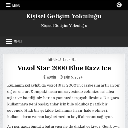
Skip
MENU
to
content
Kişisel Gelişim Yolculuğu
Kişisel Gelişim Yolculuğu
MENU
POSTED
UNCATEGORIZED
IN
Vozol Star 2000 Blue Razz Ice
ADMIN
EKIM 5, 2024
Kullanım kolaylığı
da Vozol Star 2000’in cazibesini artıran bir
diğer unsur. Kompakt tasarımı sayesinde cebinize rahatça
sığar ve istediğiniz her an yanınızda taşıyabilirsiniz. E-sigara
kullanmaya yeni başlayanlar için bile oldukça pratik bir
seçenek. Hızlı bir şekilde kullanıma hazır hale gelmesi,
kullanıcıların zaman kaybetmeden keyif almasını sağlıyor.
Ayrıca,
uzun ömürlü bataryası
ile de dikkat çekiyor. Gün boyu