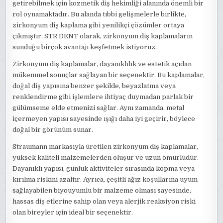
getirebilmek için kozmetik diş hekimliği alanında önemli bir
rol oynamaktadır. Bu alanda tıbbi gelişmelerle birlikte,
zirkonyum diş kaplama gibi yenilikçi çözümler ortaya
çıkmıştır. STR DENT olarak, zirkonyum diş kaplamaların
sunduğu birçok avantajı keşfetmek istiyoruz.
Zirkonyum diş kaplamalar, dayanıklılık ve estetik açıdan
mükemmel sonuçlar sağlayan bir seçenektir. Bu kaplamalar,
doğal diş yapısına benzer şekilde, beyazlatma veya
renklendirme gibi işlemlere ihtiyaç duymadan parlak bir
gülümseme elde etmenizi sağlar. Aynı zamanda, metal
içermeyen yapısı sayesinde ışığı daha iyi geçirir, böylece
doğal bir görünüm sunar.
Straumann markasıyla üretilen zirkonyum diş kaplamalar,
yüksek kaliteli malzemelerden oluşur ve uzun ömürlüdür.
Dayanıklı yapısı, günlük aktiviteler sırasında kopma veya
kırılma riskini azaltır. Ayrıca, çeşitli ağız koşullarına uyum
sağlayabilen biyouyumlu bir malzeme olması sayesinde,
hassas diş etlerine sahip olan veya alerjik reaksiyon riski
olan bireyler için ideal bir seçenektir.