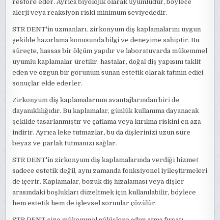
restore eder. Ayrıca biyolojik olarak uyumludur, böylece
alerji veya reaksiyon riski minimum seviyededir.
STR DENT'in uzmanları, zirkonyum diş kaplamalarını uygun
şekilde hazırlama konusunda bilgi ve deneyime sahiptir. Bu
süreçte, hassas bir ölçüm yapılır ve laboratuvarda mükemmel
uyumlu kaplamalar üretilir. hastalar, doğal diş yapısını taklit
eden ve özgün bir görünüm sunan estetik olarak tatmin edici
sonuçlar elde ederler.
Zirkonyum diş kaplamalarının avantajlarından biri de
dayanıklılığıdır. Bu kaplamalar, günlük kullanıma dayanacak
şekilde tasarlanmıştır ve çatlama veya kırılma riskini en aza
indirir. Ayrıca leke tutmazlar, bu da dişlerinizi uzun süre
beyaz ve parlak tutmanızı sağlar.
STR DENT'in zirkonyum diş kaplamalarında verdiği hizmet
sadece estetik değil, aynı zamanda fonksiyonel iyileştirmeleri
de içerir. Kaplamalar, bozuk diş hizalaması veya dişler
arasındaki boşlukları düzeltmek için kullanılabilir, böylece
hem estetik hem de işlevsel sorunlar çözülür.
STR DENT size mükemmel gülüşlere adım atma fırsatı