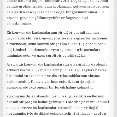
açıdan oldukça başarılı sonuçlar verir. Doğal dişlerle uyumlu
renkte üretilen zirkonyum kaplamalar, gülüşünüzü kusursuz
hale getirirken aynı zamanda doğal bir görünüm sunar. Bu
sayede, güvenle gülümseyebilir ve özgüveninizi
artırabilirsiniz.
Zirkonyum diş kaplamalarının bir diğer önemli avantajı
dayanıklılığıdır. Zirkonyum, son derece sağlam bir malzeme
olduğundan, uzun ömürlü bir çözüm sunar. Dişlerdeki renk
değişimleri, lekelenmeler veya aşınmalar gibi sorunları
minimize eder ve uzun süreli bir estetik sağlar.
Ayrıca, zirkonyum diş kaplamaları diş eti sağlığına da olumlu
etkileri vardır. Bu kaplamaların pürüzsüz yüzeyleri, bakteri
birikimini en aza indirir ve diş eti hastalıklarının oluşma
riskini azaltır. Dolayısıyla, hem estetik hem de sağlık
açısından oldukça önemli bir tercih haline gelmiştir.
zirkonyum diş kaplamaları yeni nesil güzellik trendlerinin
önemli bir parçası haline gelmiştir. Estetik açıdan mükemmel
sonuçlar veren bu kaplamalar, dayanıklılıkları ve doğal
görünümleriyle de dikkat çekmektedir. Sağlıklı ve güzel bir