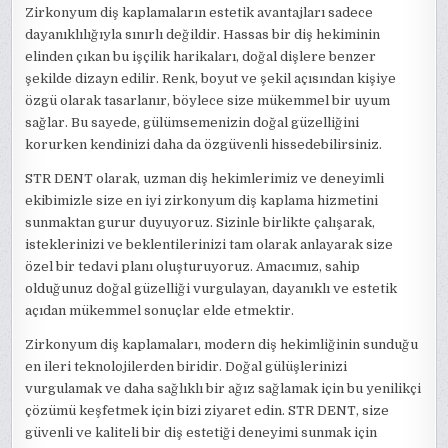
Zirkonyum diş kaplamaların estetik avantajları sadece
dayanıklılığıyla sınırlı değildir. Hassas bir diş hekiminin
elinden çıkan bu işçilik harikaları, doğal dişlere benzer
şekilde dizayn edilir. Renk, boyut ve şekil açısından kişiye
özgü olarak tasarlanır, böylece size mükemmel bir uyum
sağlar. Bu sayede, gülümsemenizin doğal güzelliğini
korurken kendinizi daha da özgüvenli hissedebilirsiniz.
STR DENT olarak, uzman diş hekimlerimiz ve deneyimli
ekibimizle size en iyi zirkonyum diş kaplama hizmetini
sunmaktan gurur duyuyoruz. Sizinle birlikte çalışarak,
isteklerinizi ve beklentilerinizi tam olarak anlayarak size
özel bir tedavi planı oluşturuyoruz. Amacımız, sahip
olduğunuz doğal güzelliği vurgulayan, dayanıklı ve estetik
açıdan mükemmel sonuçlar elde etmektir.
Zirkonyum diş kaplamaları, modern diş hekimliğinin sunduğu
en ileri teknolojilerden biridir. Doğal gülüşlerinizi
vurgulamak ve daha sağlıklı bir ağız sağlamak için bu yenilikçi
çözümü keşfetmek için bizi ziyaret edin. STR DENT, size
güvenli ve kaliteli bir diş estetiği deneyimi sunmak için